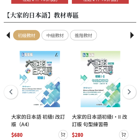
主題式分類，教學方便，
碼線上音檔）
（
自學輕鬆！
【大家的日本語】教材專區
初級教材
中級教材
進階教材
改訂
大家的日本語 初級Ⅰ 改訂
大家的日本語初級Ⅰ・Ⅱ 改
大
解答
版（A4）
訂版 句型練習冊
版
$680
$280
$4