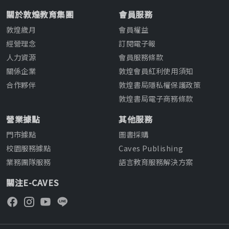
亡
反
關於敦煌教育集團
會員服務
海
敦煌歲月
會員權益
經營理念
訂閱電子報
人力資源
會員服務條款
關係企業
敦煌會員紅利使用須知
合作夥伴
敦煌書局隱私權保護政策
敦煌書局電子商務條款
營業據點
其他服務
門市據點
圖書採購
校園服務據點
Caves Publishing
業務團隊服務
語言教育服務解決方案
關注E-CAVES