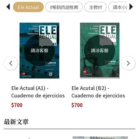
Ele Actual
💃暢銷西語推薦
主教材
讀本小說
請洽客服
請洽客服
o
Ele Actual (A1) -
Ele Acutal (B2) -
Ele
cia
Cuaderno de ejercicios
Cuaderno de ejercicios
de
上電
練習本
練習本
di
$700
$700
$1
子
最新文章