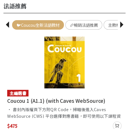
驗
法語推薦
🐦Coucou全新法語教材
🥖暢銷法語推薦
主教材
主編選書
Coucou 1 (A1.1) (with Caves WebSource)
• 書封內版權頁下方附QR Code，掃瞄後進入Caves
WebSource (CWS) 平台選擇對應書籍，即可使用以下課程資
源： - 音檔（可下載使用） • 教師可透過Caves WebSource
$475