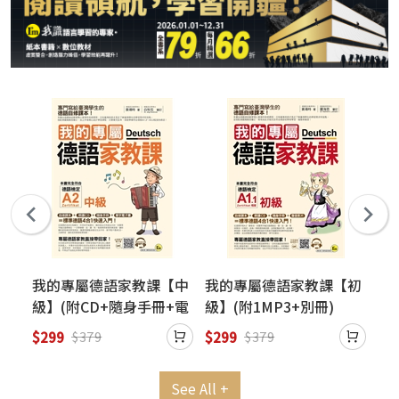
光碟
我的專屬德語家教課【中
我的專屬德語家教課【初
全
級】(附CD+隨身手冊+電
級】(附1MP3+別冊)
(附
子書)
$299
$299
$2
$379
$379
See All +