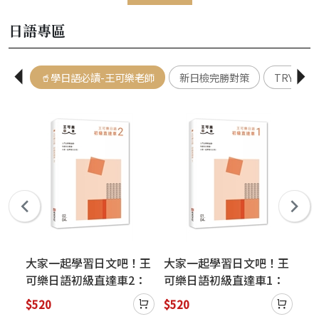
日語專區
🥤學日語必讀-王可樂老師
新日檢完勝對策
TRY！日
好學
大家一起學習日文吧！王
大家一起學習日文吧！王
大
門
可樂日語初級直達車2：
可樂日語初級直達車1：
可
熟五
想要打好基礎就靠這本！
想要打好基礎就靠這本！
盡
$520
$520
$6
隊親
詳盡文法、大量練習題、
詳盡文法、大量練習題、
富