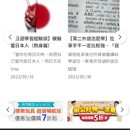
讀
【日語學習經驗談】模擬
【第二外語怎麼學】狂背
閱
當日本人（熱身篇）
單字不一定比較強—「自
本
學當自強」
十九
“當你在用日文時，就把自
課程結束後也同樣要繼續自
大
他
己當作是日本人，用日文去
學語言，畢竟非母語的語言
世
小
思考會比較快” 因此，在
不常運用，就很可能會迅速
一
Una
恬恬
2
自
學習的過程，若能暫時忘掉
地遺忘，所以如何維持或是
說
2022/05/31
2022/05/30
流
自己的語言，以日本人的思
增進語言能力，就看你如何
小
冒
維認識日文，便能如魚得水
自學加強！今天就來分享一
記
蘿
般地運用它。
下我多年來學習外語的經
險
樣
驗。
拉
取
馬
明
為
1