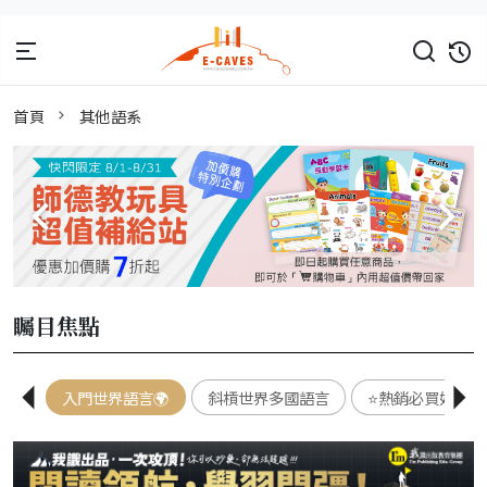
首頁
其他語系
矚目焦點
入門世界語言🌍
斜槓世界多國語言
⭐熱銷必買好書