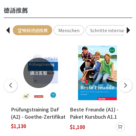
德語推薦
🏆暢銷德語推薦
Menschen
Schritte internationa
請洽客服
Prüfungstraining DaF
Beste Freunde (A1) -
Mi
io
(A2) - Goethe-Zertifikat
Paket Kursbuch A1.1
Zer
本
- Übungsbuch mit CDs
und A1.2 課本
Üb
$1,130
$1,100
$1
書+線上音檔
mi