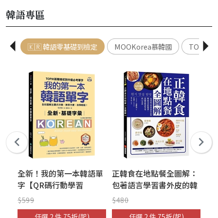
卡、
豐富附錄
豐富附錄
韓語專區
假名
🇰🇷 韓語零基礎到檢定
MOOKorea慕韓國
TOPIK
課
全新！我的第一本韓語單
正韓食在地點餐全圖解：
每
法運
字【QR碼行動學習
包著語言學習書外皮的韓
一
寫作
版】：TOPIK新韓檢初到
國美食旅遊書！用簡單韓
天
$599
$480
$3
中級必考單字，全彩圖解
語享受高CP美食（附QR
從
任選 2 件 75折(起)
任選 2 件 75折(起)