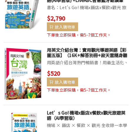
16G
書名：Let's Go! 機場x飯店x餐飲x觀光 旅
遊英語(AI學習版)定價：320元本書以「觀
$2,790
光餐旅」英語為核心，內容依照旅程的順序
放入購物車
編排，從出發前的「行程規劃」、「機票訂
購」與「行前準備」，到「機場...
下單後立即採購，需5-7個工作天。
用英文介紹台灣：實用觀光導遊英語【彩
圖五版】（16K+解答別冊+寂天雲隨身聽
APP）
用英語介紹台灣熱門暢銷書！用最生活化、
最自然的英文，輕鬆向世界介紹台灣的魅
$520
力！想用最簡單又實用的英文介紹台灣嗎？
放入購物車
想知道該如何自然地向外國朋友分享台灣的
人文風景、美食文化與特色節慶嗎？本書以
下單後立即採購，需5-7個工作天。
淺顯易懂的英...
Let’s Go! 機場x飯店x餐飲x觀光旅遊英
語（AI學習版）
機場 × 飯店 × 餐飲 × 觀光 全收錄一本學
會最實用的觀光餐旅英語✔ 運用生動圖像