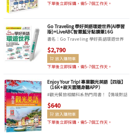
愛又笑料百出的貓熊太郎、貓熊花子和新朋
下單後立即採購，需5-7個工作天。
友傑克預習...
Go Traveling 學好英語環遊世界(AI學習
版)+LiveABC智慧藍牙點讀筆16G
書名：Go Traveling 學好英語環遊世界
(AI學習版)定價：399元從機場到飯店，從
$2,790
點餐到購物，旅途中可能用到的英語都在這
放入購物車
一本〜旅人詞彙心智圖＋實用句＋會話＋旅
遊資訊依旅遊場景打造，讓你出國時...
下單後立即採購，需5-7個工作天。
Enjoy Your Trip! 專業觀光英語【四版】
（16K+寂天雲隨身聽APP）
#觀光餐旅相關科系熱門用書！【情境對話
＋深度解說＋實用表達＋課後練習】X 【實
$640
境彩圖＋會話MP3】＝ A+旅行實力！快速
放入購物車
提升旅行溝通力和知識力，輕鬆玩遍全世
界！本書專為餐旅觀光相關科系學生量身打
下單後立即採購，需5-7個工作天。
造，依...