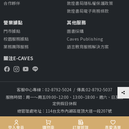
合作夥伴
敦煌書局隱私權保護政策
敦煌書局電子商務條款
營業據點
其他服務
門市據點
圖書採購
校園服務據點
Caves Publishing
業務團隊服務
語言教育服務解決方案
關注E-CAVES
客服中心專線：02-8792-5024
/
傳真:02-8792-5037
服務時間：周一～周五09:00~12:00、13:00~18:00，週六、日及國
定例假日休假
總管理處地址：114台北市內湖區堤頂大道一段207號
本網站建議採用chrome瀏覽器,瀏覽更順暢
Copyright © 2012~All rights reserved
登入會員
購物車
訂單管理
喜愛清單