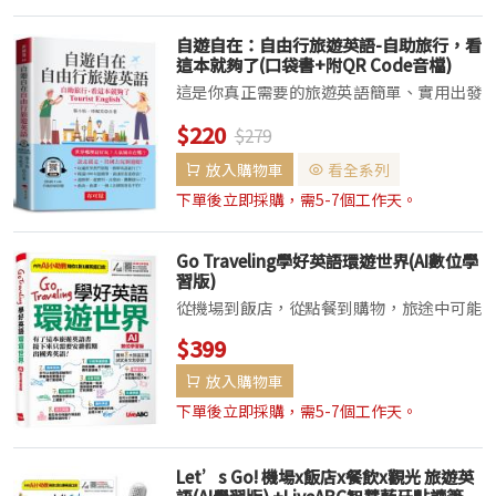
自遊自在：自由行旅遊英語-自助旅行，看
這本就夠了(口袋書+附QR Code音檔)
這是你真正需要的旅遊英語簡單、實用出發
前，翻翻就Go了敢說、敢講，一個人出國
$220
$279
旅遊也不怕用簡單英文去旅行世界哪裡最好
玩？人氣城市在哪？說走就走，出國去大開
放入購物車
看全系列
眼界!◆世界10大城市在哪？世界最好玩的
下單後立即採購，需5-7個工作天。
城市在哪...
Go Traveling學好英語環遊世界(AI數位學
習版)
從機場到飯店，從點餐到購物，旅途中可能
用到的英語都在這一本〜旅人詞彙心智圖＋
$399
實用句＋會話＋旅遊資訊依旅遊場景打造，
放入購物車
讓你出國時，英語會聽、會說、能溝通！本
書共8大旅遊主題、47個情境單元，涵蓋旅
下單後立即採購，需5-7個工作天。
行時會遇...
Let’s Go! 機場x飯店x餐飲x觀光 旅遊英
語(AI學習版) +LiveABC智慧藍牙點讀筆