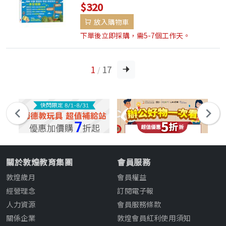
$320
與情境分類，打造直覺式學習，讓單字更好
放入購物車
懂、更好記。✔ 設計貼近主題的實用例句
或...
下單後立即採購，需5-7個工作天。
1
17
/
關於敦煌教育集團
會員服務
敦煌歲月
會員權益
經營理念
訂閱電子報
人力資源
會員服務條款
關係企業
敦煌會員紅利使用須知