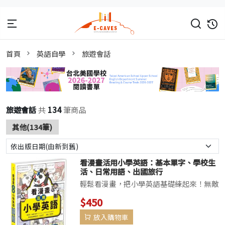
首頁
英語自學
旅遊會話
旅遊會話
共
134
筆商品
其他(134筆)
看漫畫活用小學英語：基本單字、學校生
活、日常用語、出國旅行
輕鬆看漫畫，把小學英語基礎練起來！無敵
爆笑的漫畫╳貼近日常的生活情境實用的英
$450
語會話╳趣味橫生的補充知識★內容涵蓋
放入購物車
108課綱小學英語所有學習主題，跟著既可