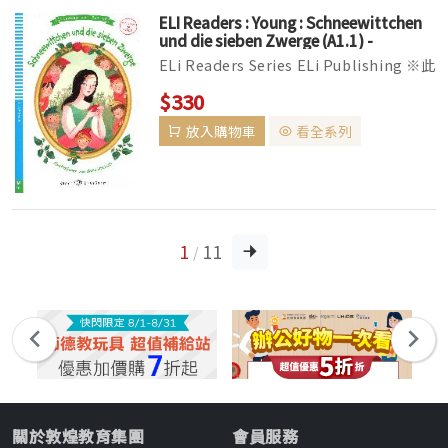
ELI Readers : Young : Schneewittchen
und die sieben Zwerge (A1.1) -
Buch+Multi ROM 書+Multi ROM
ELi Readers Series ELi Publishing ※此
系列書籍CD版本已改版，目前國外出貨時
$330
有可能替換成Audio Download線上音檔
放入購物車
看全系列
下載版本。 ▌全彩印刷，全套分為Yo...
1
11
/
關於敦煌教育集團
會員服務