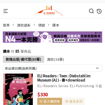
首頁
其他語系
德語
讀本
讀本
共
85
筆商品
敦煌出版/總代理(85筆)
其他(16筆)
ELI Readers : Teen : Diebstahl im
Museum (A1) - 書+download
multimedia
ELi Readers Series ELi Publishing ※此
系列書籍CD版本已改版，目前國外出貨時
$330
有可能替換成Audio Download線上音檔
放入購物車
看全系列
下載版本。 ▌全彩印刷，全套分為Yo...