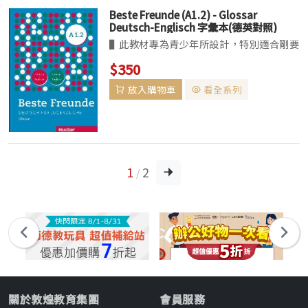
Beste Freunde (A1.2) - Glossar
Deutsch-Englisch 字彙本(德英對照)
▌此教材專為青少年所設計，特別適合剛要
接觸德語的新鮮人。分為全冊及半冊，級數
$350
為：A1、A1.1、A1.2、A2、A2.1、A2.2、
放入購物車
看全系列
B1、B1.1、B1.2。 ▌正如此教材書名－好
朋友，讓學習...
1
2
/
關於敦煌教育集團
會員服務