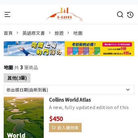
首頁
英語原文書
旅遊
地圖
地圖
共
3
筆商品
其他(3筆)
Collins World Atlas
A new, fully updated edition of this
bestselling atlas of the world. Great
$450
value and contains all th...
放入購物車