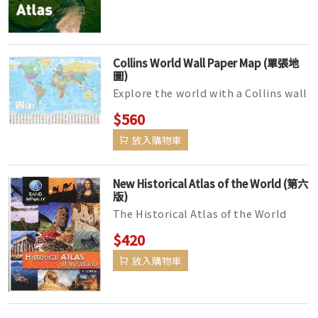
Collins World Wall Paper Map (單張地
圖)
Explore the world with a Collins wall
map Fully updated world map to
$560
include the latest political ch...
放入購物車
New Historical Atlas of the World (第六
版)
The Historical Atlas of the World
presents important periods and
$420
turning points in 5,000 years of wo...
放入購物車