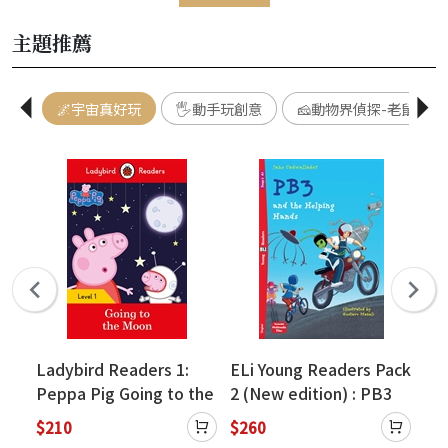
主題推薦
🌌宇宙真好玩
🖐️動手玩創意
🧀動物界偵探-老鼠記者
Ladybird Readers 1:
ELi Young Readers Pack
Ma
ith
Peppa Pig Going to the
2 (New edition) : PB3
10-
Moon
and the Helping Hands
Ac
$210
$260
$2
(with ELi Link APP)