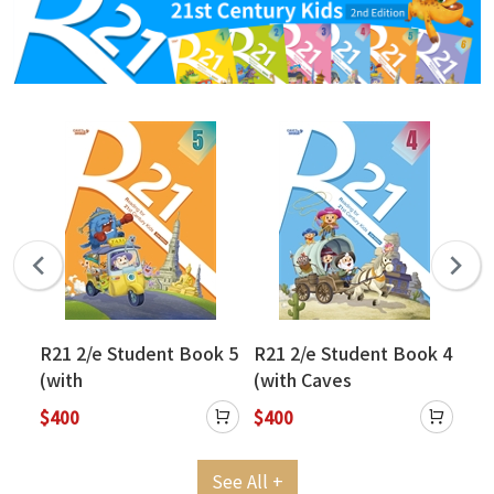
k 1
R21 2/e Student Book 5
R21 2/e Student Book 4
R2
(with
(with Caves
(w
CavesWebSource+Cave
WebSource+Caves
We
$400
$400
$4
s Online Practice)
Online Practice)
Onl
See All +