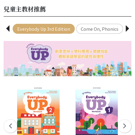
兒童主教材推薦
Everybody Up 3rd Edition
Come On, Phonics
Ha