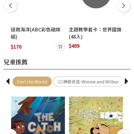
s社
拯救海洋(ABC彩色磁條
主題教學套卡：世界國旗
萬
組)
(48入)
$499
$170
$1
兒童推薦
Feel the World
🧙‍♀️神奇女巫-Winnie and Wilbur
🌏