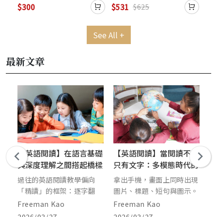
(絕
WebSource) (絕版售完
Caves WebSource) (絕
We
$300
$531
$3
$625
為止)
版售完為止)
為
See All +
最新文章
【英語閱讀】在語言基礎
【英語閱讀】當閱讀不再
【
字教
與深度理解之間搭起橋樑
只有文字：多模態時代的
D
理解訓練
S
要
過往的英語閱讀教學偏向
拿出手機，畫面上同時出現
Re
「精讀」的框架：逐字翻
圖片、標題、短句與圖示。
D
再
譯、背誦單字、解析文法。
我們能快速掃描畫面，也知
So
Freeman Kao
Freeman Kao
泡
字
但在資訊緊湊且密集的學習
道哪些內容值得停留。 在
B
讀
2026/03/27
2026/03/27