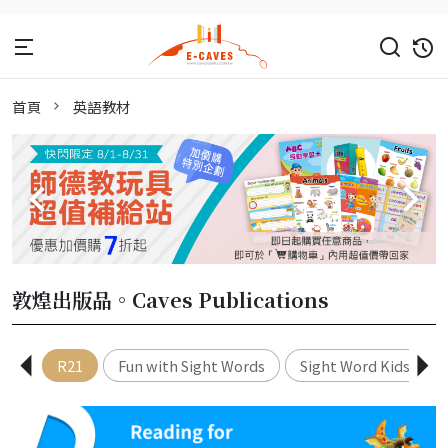
首頁
英語教材
敦煌出版品。Caves Publications
R21
Fun with Sight Words
Sight Word Kids