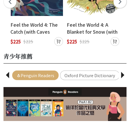
ome
Feel the World 4: The
Feel the World 4: A
Fee
Catch (with Caves
Blanket for Snow (with
and
WebSource)
Caves WebSource)
(w
$225
$225
$2
$225
$225
We
青少年推薦
🐧Penguin Readers
Oxford Picture Dictionary
Ge