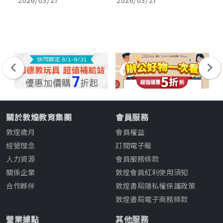
，
環境裡，閱讀已逐漸從單向
筆者教授的繪本賞析課上，
然
2
句
的訊息接收，轉變成為一個
常請學生先閱讀一個跨頁，
級
需要整合多重資訊、連結既
幾分鐘後問：「旁邊那段小
透
有知識，並逐步形成個人理
字在說什麼？」學生往往先
L
解的過程。 然而，教師在
愣了一下，才回答：「那個
地
課堂中面對的，卻往往是仍
也要看嗎？」那時我才發
級
在摸索單字與句型的學習
現，多數人閱讀時習慣把注
即
者，這也造成不小的教學掙
意力放在主要段落或主視
或
扎：一方面想推動素養導向
覺。畫面角落的文字與圖
手
的思辨與連結，另一方面又
示，往往直接略過。 閱讀
關於敦煌教育集團
會員服務
擔心學生的語言基礎不足以
形式的改變：學生其實早就
敦煌歲月
會員權益
支撐。 面對這樣的挑戰，
在多模態中生活 閱讀的形
與其仍將閱讀視為一個線性
式其實已經改變，但閱讀方
經營理念
訂閱電子報
學習歷程，更應該以合適的
式未必同步調整。這或許也
人力資源
會員服務條款
引導與教材設計，在奠基語
是近年英語教學開始重視多
關係企業
敦煌會員紅利使用須知
言基礎的同時，讓學生理解
模態訓練（Multimodal
合作夥伴
敦煌書局隱私權保護政策
文本，語言的學習也就成為
Training）的原因。提供
敦煌書局電子商務條款
了培養探索意義工具的重要
以下教學策略：
過程。
營業據點
其他服務