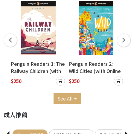
Penguin Readers 1: The
Penguin Readers 2:
Pe
Railway Children (with
Wild Cities (with Online
Mi
Online Resources
Resources Access
On
$250
$250
$2
Access Code)
Code)
Ac
See All +
成人推薦