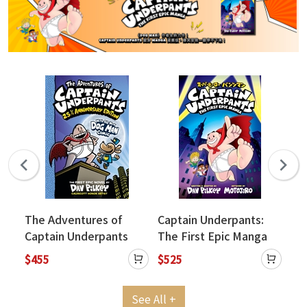
The Adventures of
Captain Underpants:
Ca
Captain Underpants
The First Epic Manga
Ca
(Now with a Dog Man
and
$455
$525
$4
n
Comic!): 25 1/2
Wi
Anniversary Edition (精
(
See All +
裝版)