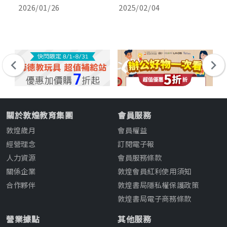
但
的讓我覺得非常值得推薦，
度不高，也會出現很多雙關
開
2026/01/26
2025/02/04
2
這
故事完整度最高。篇幅比一
語，如果可以看Nate the
是
間
般初階讀本再長一些，卻又
Great的孩子應該也能獨立
以
不會太難，情節連貫，讀起
閱讀。
比
來會更容易進入情境。對於
的
像米子哥哥這種，喜歡繪本
簡
也開始自我閱讀的小讀者來
過
說，是最佳的過渡良伴；年
傳
紀較小的可米則邊聽邊看
幫
圖，依然能融入劇情。
讀
關於敦煌教育集團
會員服務
敦煌歲月
會員權益
經營理念
訂閱電子報
人力資源
會員服務條款
關係企業
敦煌會員紅利使用須知
合作夥伴
敦煌書局隱私權保護政策
敦煌書局電子商務條款
營業據點
其他服務