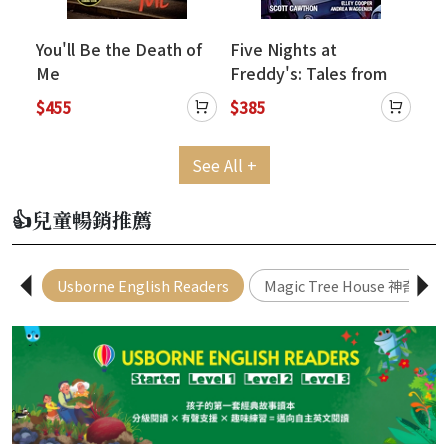
You'll Be the Death of
Five Nights at
Sti
Me
Freddy's: Tales from
Fo
the Pizzaplex #2:
$455
$385
$2
HAPPS
See All +
👍兒童暢銷推薦
Usborne English Readers
Magic Tree House 神奇樹屋