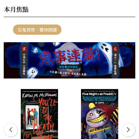
本月焦點
百鬼齊聚，驚悚開讀