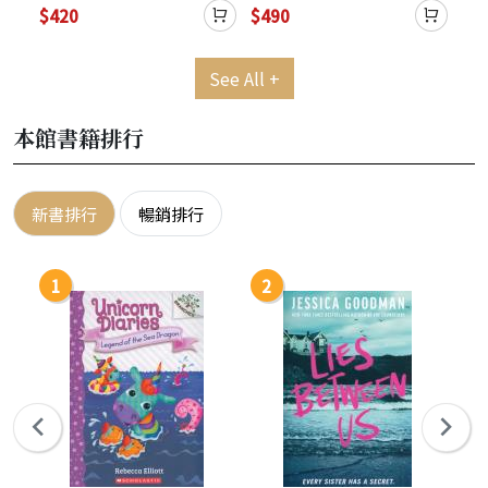
$420
$490
$4
See All +
本館書籍排行
新書排行
暢銷排行
1
2
3