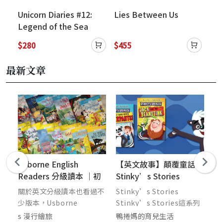
Unicorn Diaries #12:
Lies Between Us
Min
Legend of the Sea
-Th
Dragon
$280
$455
$3
最新文章
0
Usborne English
【英文故事】顛覆童話－
初
Readers 分級讀本 ｜初
Stinky’s Stories
《
階閱讀系列，用經典童話
W
安
關於英文分級讀本也看過不
Stinky’s Stories
邦
培養英文閱讀習慣
超
懶
少版本，Usborne
Stinky’s Stories這系列
漫
，
English Readers 這套真
是有趣的顛覆童話，用字難
的
s 漫行繪旅
鴨捲媽的育兒生活
邦