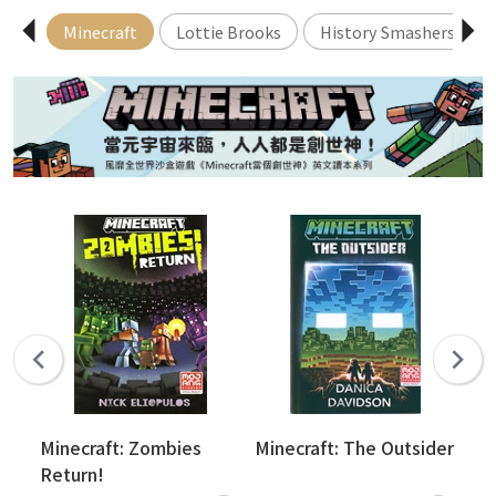
Minecraft
Lottie Brooks
History Smashers 
rd
Minecraft: Zombies
Minecraft: The Outsider
Mi
Return!
Sq