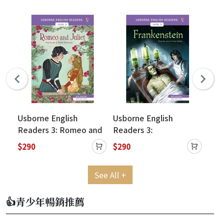
Usborne English
Usborne English
Us
e
Readers 3: Romeo and
Readers 3:
Rea
QR
Juliet (QR Code)
Frankenstein (QR Code)
(Q
$290
$290
$2
See All +
👍青少年暢銷推薦