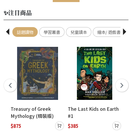
✨注目商品
話題讀物
學習叢書
兒童讀本
繪本/ 遊戲書
ng
Treasury of Greek
The Last Kids on Earth
Th
Mythology (精裝版)
#1
Wis
$875
$385
$4