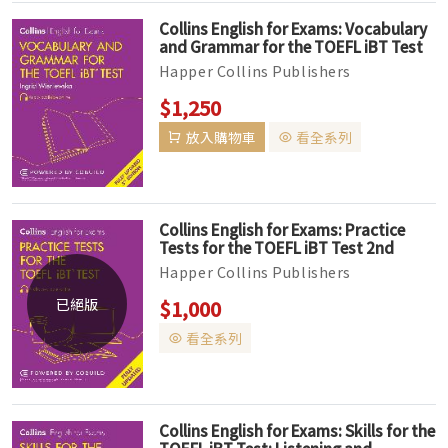
Collins English for Exams: Vocabulary
and Grammar for the TOEFL iBT Test
3/e (Audio available online)
Happer Collins Publishers
Intermediate to Upper-intermediate
$1,250
大專院校、社會人士 ‧Collins Skills for
放入購物車
看全系列
the TOFE...
Collins English for Exams: Practice
Tests for the TOEFL iBT Test 2nd
Edition (Audio available online) (絕版售
Happer Collins Publishers
完為止)
Intermediate to Upper-intermediate
已絕版
$1,000
大專院校、社會人士 ‧Collins Skills for
看全系列
the TOFE...
Collins English for Exams: Skills for the