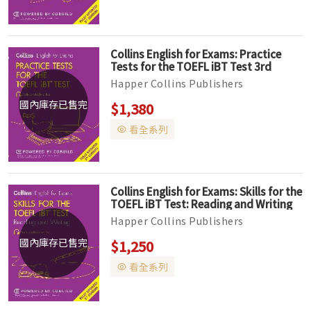
Collins English for Exams: Practice
Tests for the TOEFL iBT Test 3rd
Edition (Audio available online)
Happer Collins Publishers
Intermediate to Upper-intermediate
國內庫存已售完
$1,380
大專院校、社會人士 ‧Collins Skills for
看全系列
the TOFE...
Collins English for Exams: Skills for the
TOEFL iBT Test: Reading and Writing
3rd Edition (Audio available online)
Happer Collins Publishers
Intermediate to Upper-intermediate
國內庫存已售完
$1,250
大專院校、社會人士 ‧Collins Skills for
看全系列
the TOFE...