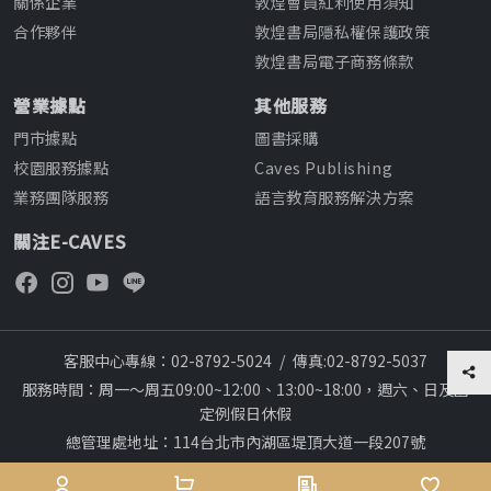
關係企業
敦煌會員紅利使用須知
合作夥伴
敦煌書局隱私權保護政策
敦煌書局電子商務條款
營業據點
其他服務
門市據點
圖書採購
校園服務據點
Caves Publishing
業務團隊服務
語言教育服務解決方案
關注E-CAVES
客服中心專線：02-8792-5024
/
傳真:02-8792-5037
服務時間：周一～周五09:00~12:00、13:00~18:00，週六、日及國
定例假日休假
總管理處地址：114台北市內湖區堤頂大道一段207號
本網站建議採用chrome瀏覽器,瀏覽更順暢