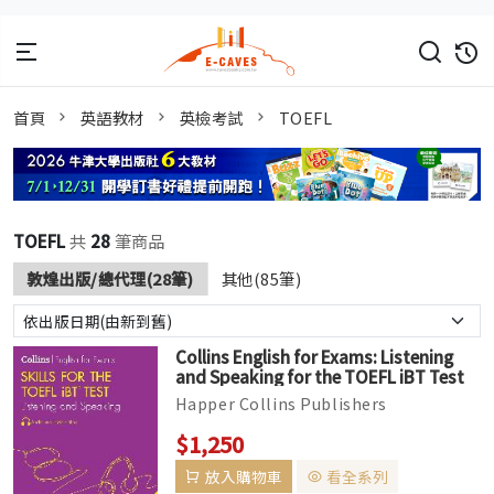
首頁
英語教材
英檢考試
TOEFL
TOEFL
共
28
筆商品
敦煌出版/總代理(28筆)
其他(85筆)
Collins English for Exams: Listening
and Speaking for the TOEFL iBT Test
3/e (Audio available online)
Happer Collins Publishers
Intermediate to Upper-intermediate
$1,250
大專院校、社會人士 ‧Collins Skills for
放入購物車
看全系列
the TOFE...