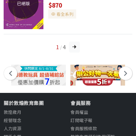
Intermediate to Upper-intermediate
已絕版
$870
大專院校、社會人士 ‧Collins Skills for
看全系列
the TOFE...
1
4
/
關於敦煌教育集團
會員服務
敦煌歲月
會員權益
經營理念
訂閱電子報
人力資源
會員服務條款