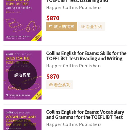
TOEFL iBT Test: Listening and
Speaking 2nd Edition (Audio available
Happer Collins Publishers
online) (絕版售完為止)
Intermediate to Upper-intermediate
$870
大專院校、社會人士 ‧Collins Skills for
放入購物車
看全系列
the TOFE...
Collins English for Exams: Skills for the
TOEFL iBT Test: Reading and Writing
2nd Edition (Audio available online)
Happer Collins Publishers
(絕版售完為止)
Intermediate to Upper-intermediate
請洽客服
$870
大專院校、社會人士 ‧Collins Skills for
看全系列
the TOFE...
Collins English for Exams: Vocabulary
and Grammar for the TOEFL iBT Test
2nd Edition (Audio available online)
Happer Collins Publishers
(絕版售完為止)