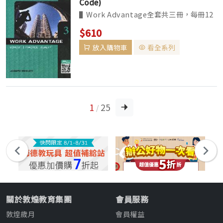
Code)
▌Work Advantage全套共三冊，每冊12
單元，4回Review單元。每單元涵蓋聽說
$610
讀寫及文法的訓練。 ▌內容實用，適合準
放入購物車
看全系列
備踏入職場的大學生、初入職場的新鮮人、
以及已經在職場的工作者。 ▌...
1
25
/
關於敦煌教育集團
會員服務
敦煌歲月
會員權益