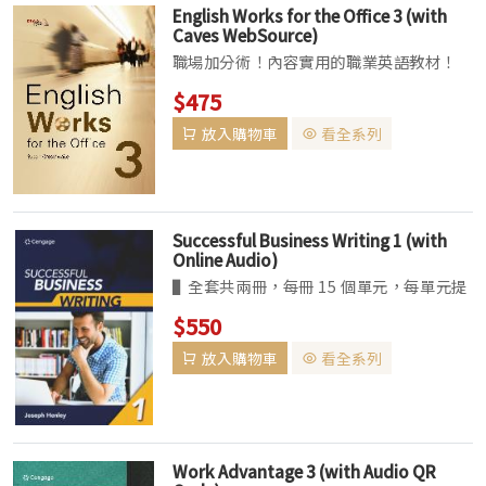
English Works for the Office 3 (with
Caves WebSource)
職場加分術！內容實用的職業英語教材！
• 本書適合準備踏入職場的大學生，以及
$475
已進入職場的社會人士。設計循序漸進，概
放入購物車
看全系列
括各式職場情境，從初入社會應徵工作到工
作上可能遇到的所有情況無一不包，並提供
職...
Successful Business Writing 1 (with
Online Audio)
▌全套共兩冊，每冊 15 個單元，每單元提
供 2 篇當代商業書信往來範文，條列 30 個
$550
重要商業英語字彙及片語。提供清楚的文章
放入購物車
看全系列
段落結構，透過範文及文法 說明，訓練學
生商業寫作能力。 ▌課程選材生活化...
Work Advantage 3 (with Audio QR