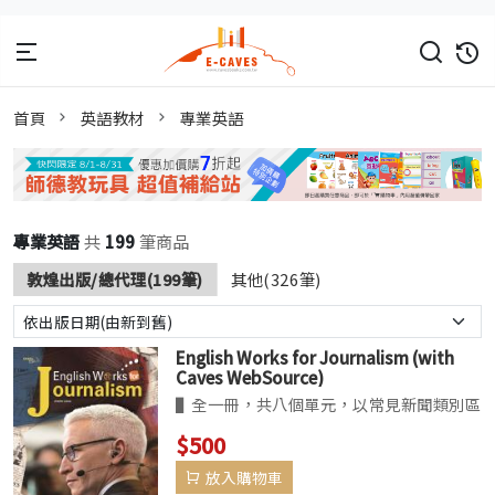
首頁
英語教材
專業英語
專業英語
共
199
筆商品
敦煌出版/總代理(199筆)
其他(326筆)
English Works for Journalism (with
Caves WebSource)
▌全一冊，共八個單元，以常見新聞類別區
分，包括體育、科技、商業，以及政治，且
$500
涵蓋常見新聞用語之聽說讀寫練習。▌單元
放入購物車
文章使用真實報導文章，選自《紐約時