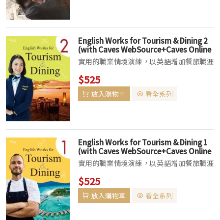
報》、《美國之音》，以及《路透社》，透
過真實事件設計...
English Works for Tourism & Dining 2
(with Caves WebSource+Caves Online
Practice)
實用的職業情境演練，以英語增加餐旅職涯
身價的最佳選擇！• CAVES ESP最新系列
$525
登場！以旅遊、住宿、餐飲三大核心為主
放入購物車
看全系列
軸，搭配豐富的對話、文章與情境練習，培
養學生餐旅英文能力與職場專業素養...
English Works for Tourism & Dining 1
(with Caves WebSource+Caves Online
Practice)
實用的職業情境演練，以英語增加餐旅職涯
身價的最佳選擇！• CAVES ESP最新系列
$525
登場！以旅遊、住宿、餐飲三大核心為主
放入購物車
看全系列
軸，搭配豐富的對話、文章與情境練習，培
養學生餐旅英文能力與職場專業素養...