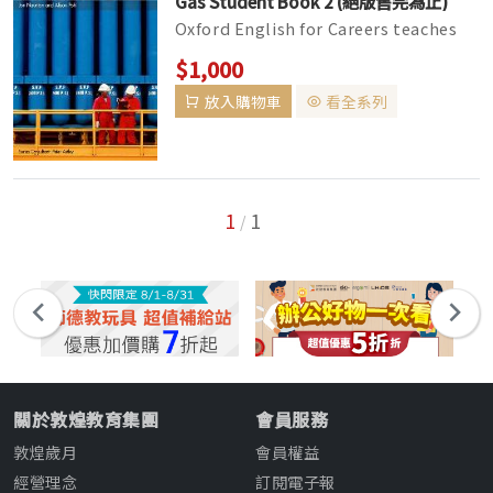
Gas Student Book 2 (絕版售完為止)
Oxford English for Careers teaches
pre-work students to communicate
$1,000
in English, within the context o...
放入購物車
看全系列
1
1
/
關於敦煌教育集團
會員服務
敦煌歲月
會員權益
經營理念
訂閱電子報