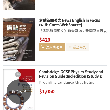
報》、《美國之音》，以及《路透社》，透
過真實事件設計...
焦點新聞英文 News English in Focus
(with Caves WebSource)
《焦點新聞英文》作者專訪：新聞英文可以
像吃飯一樣自然《焦點新聞英文》名人專
$420
訪：作者的教學方式至今難忘！《焦點新聞
放入購物車
看全系列
英文》學生推薦：只要學過，就忘不了！
在國際化的時代，你也許希望接受來自更多
國家的資訊，...
Cambridge IGCSE Physics Study and
Revision Guide 2nd edition (Study &
Revision Guide)
Providing guidance that helps
students practice and troubleshoot
$1,050
請洽客服
their exam technique, these books
s...