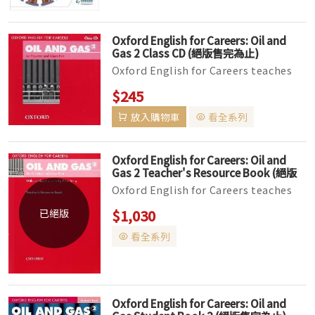
Oxford English for Careers: Oil and
Gas 2 Class CD (絕版售完為止)
Oxford English for Careers teaches
pre-work students to communicate
$245
in English, within the context o...
放入購物車
看全系列
Oxford English for Careers: Oil and
Gas 2 Teacher's Resource Book (絕版
售完為止)
Oxford English for Careers teaches
pre-work students to communicate
$1,030
已絕版
in English, within the context o...
看全系列
Oxford English for Careers: Oil and