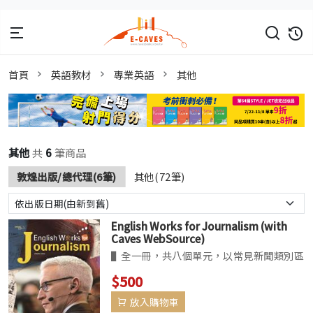
首頁
英語教材
專業英語
其他
其他
共
6
筆商品
敦煌出版/總代理(6筆)
其他(72筆)
English Works for Journalism (with
Caves WebSource)
▌全一冊，共八個單元，以常見新聞類別區
分，包括體育、科技、商業，以及政治，且
$500
涵蓋常見新聞用語之聽說讀寫練習。▌單元
放入購物車
文章使用真實報導文章，選自《紐約時