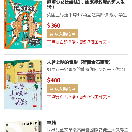
超煩少女比結絲1：誰來拯救我的超人生
活！
英國亞馬遜平均4.7顆星超高評價 讓小學生
最有共鳴、同哭同笑的成長故事 孩子的第
$360
一本圖像小說、閱讀長文的最佳入門 幽默
放入購物車
風趣 小學生也需要的紓壓文本 小學女孩版
的葛瑞的囧日記 「如果你是我，你就會知
下單後立即採購，需5-7個工作天。
道...
未曾上映的電影【荷蘭金石筆獎】
如果有一家電影院能讓你回到過去，你想回
到生命中的哪一刻呢？悲傷又療癒的魔幻書
$400
寫，以穿越元素包裝親情與人性，一本從頭
放入購物車
至尾感動人心、令人再三回味的書！榮獲
2022年荷蘭金石筆獎荷蘭銷量破5萬冊海外
下單後立即採購，需5-7個工作天。
版權熱銷...
單純
世界兒童文學最高榮譽國際安徒生大獎得主