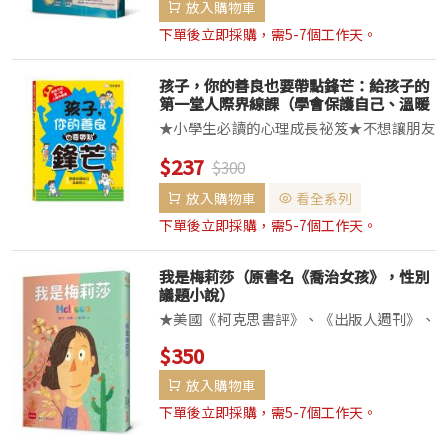
放入購物車
好，就連石頭都會去愛的笨蛋。但如今，已
經十四歲的我，不一樣了。」下...
下單後立即採購，需5-7個工作天。
孩子，你的善良也要帶點鋒芒：給孩子的
第一堂人際界線課（學會保護自己、溫暖
他人）
★小學生必讀的心理成長祕笈★不想讓朋友
失望，就只能一直退讓嗎？別人提出的意見
$237
$300
和要求，我要如何選擇？帶孩子看懂人際關
係的界線，在保持善良的同時，也學會保護
放入購物車
看全系列
自己！善良，是最珍貴的特質。但若沒有原
下單後立即採購，需5-7個工作天。
則作為後盾...
我是梅莉莎（原書名《喬治女孩》，性別
議題小說）
★美國《柯克思書評》、《出版人週刊》、
《學校圖書館期刊》、美國國家公共廣播電
$350
臺等年度最佳童書！★《生命中的美好缺
放入購物車
憾》作者約翰．葛林推薦必讀！★臺北市
107 年度「兒童閱讀優良媒材」核心推薦當
下單後立即採購，需5-7個工作天。
別人對著你...