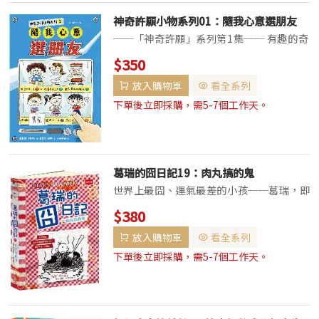
神奇許願小物系列01：隨我心意選朋友
──「神奇許願」系列第1集── 有趣的奇
幻故事，解決小學生的人際煩惱 孩子在成
$350
長過程中，最在意的事情除了成績，再來就
放入購物車
看全系列
是人際關係了。 想要擁有很多可以一起玩
樂的朋友，但相處起來卻又常常起爭執，
下單後立即採購，需5-7個工作天。
是朋友...
葛瑞的囧日記19：肉丸搞的鬼
世界上最囧、運氣最差的小孩──葛瑞，即
將展開十三人加一隻狗的家族旅行！荒腔走
$380
板、高潮迭起、衰事連連的故事誰不愛聽？
放入購物車
看全系列
點子實驗王葛瑞+各種突發意外=寫不完的
囧日記！讀葛瑞的爆笑成長故事，紓解你的
下單後立即採購，需5-7個工作天。
生活壓力！...