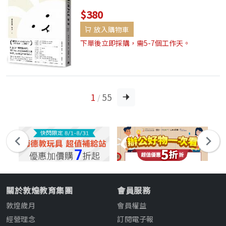
以童真化開煩惱糾結讓所有人在感動和歡笑
$380
間珍惜那份超越年齡的童心他是一名柔弱的
放入購物車
年輕男子，一頭亂髮，雙眼像魔術幻燈一
樣，當中流轉著王子、海盜、獨角獸、精
下單後立即採購，需5-7個工作天。
靈。「很單純，...
1
55
/
關於敦煌教育集團
會員服務
敦煌歲月
會員權益
經營理念
訂閱電子報