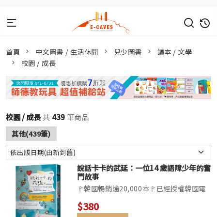
首頁
中文圖書 / 生活休閒
兒少圖書
讀本 / 文學
校園 / 成長
校園 / 成長
共
439
筆商品
其他(439筆)
說話卡卡的武延：一位14 歲語障少年的奮
鬥故事
🚩韓國暢銷逾20,000本🚩已經授權韓國電
視劇版權🚩榮獲韓國年輕作家獎 & 文學與
$380
知性文學獎「過去的我就是那樣。只要對我