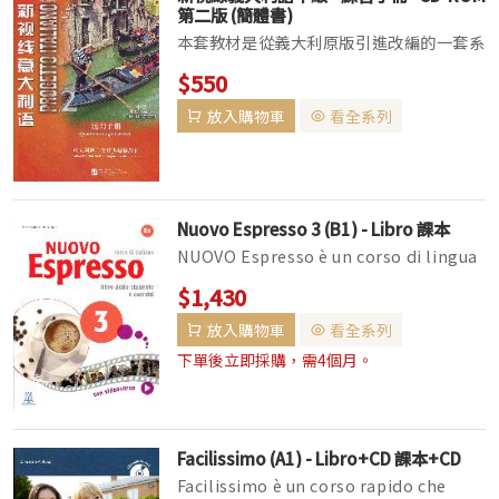
第二版 (簡體書)
本套教材是從義大利原版引進改編的一套系
統訓練義大利語聽、說、讀、寫等基本語言
$550
技能的多媒體綜合教材。包括三冊學生用書
放入購物車
看全系列
以及配套的練習手冊，特別值得一提的是，
第1、2 冊專門配有視聽說教程。隨書贈送
的配套資...
Nuovo Espresso 3 (B1) - Libro 課本
NUOVO Espresso è un corso di lingua
italiana diviso in cinque livelli (da A1
$1,430
a C1) in linea c...
放入購物車
看全系列
下單後立即採購，需4個月。
Facilissimo (A1) - Libro+CD 課本+CD
Facilissimo è un corso rapido che