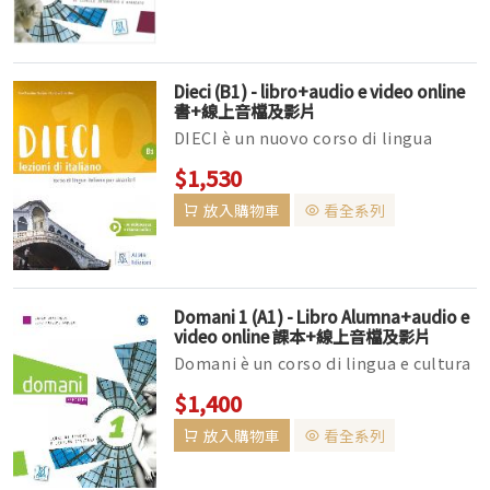
Dieci (B1) - libro+audio e video online
書+線上音檔及影片
DIECI è un nuovo corso di lingua
italiana per stranieri diviso in 4
$1,530
livelli (A1, A2, B1, B2)....
放入購物車
看全系列
Domani 1 (A1) - Libro Alumna+audio e
video online 課本+線上音檔及影片
Domani è un corso di lingua e cultura
italiana per stranieri che mette in
$1,400
grado lo studente d...
放入購物車
看全系列