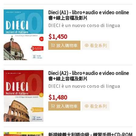
Dieci (A1) - libro+audio e video online
書+線上音檔及影片
DIECI è un nuovo corso di lingua
italiana per stranieri diviso in 4
$1,450
livelli (A1, A2, B1, B2)....
放入購物車
看全系列
Dieci (A2) - libro+audio e video online
書+線上音檔及影片
DIECI è un nuovo corso di lingua
italiana per stranieri diviso in 4
$1,480
livelli (A1, A2, B1, B2)....
放入購物車
看全系列
新視線義大利語中級 - 練習手冊+CD-ROM