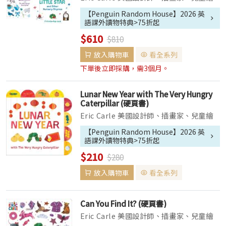
本作家和兒童文學作家。他最有名的作品是
【Penguin Random House】2026 英
他用拼貼技法創作的《好餓的毛毛蟲》，截
語課外讀物特典>75折起
至2014年，已經被翻譯成超過60種語言，
$610
$810
並在世界各地售出3千8百萬本。自從...
放入購物車
看全系列
下單後立即採購，需3個月。
Lunar New Year with The Very Hungry
Caterpillar (硬頁書)
Eric Carle 美國設計師、插畫家、兒童繪
本作家和兒童文學作家。他最有名的作品是
【Penguin Random House】2026 英
他用拼貼技法創作的《好餓的毛毛蟲》，截
語課外讀物特典>75折起
至2014年，已經被翻譯成超過60種語言，
$210
$280
並在世界各地售出3千8百萬本。自從...
放入購物車
看全系列
Can You Find It? (硬頁書)
Eric Carle 美國設計師、插畫家、兒童繪