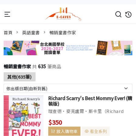
首頁
英語童書
暢銷童書作家
暢銷童書作家
共
635
筆商品
其他(635筆)
Richard Scarry's Best Mommy Ever! (精
裝版)
理查德·麥克盧爾·斯卡里（Richard
McClure Scarry）是美國兒童作家和插畫
$350
家，出版了300多本書，全球銷量超過1億
放入購物車
看全系列