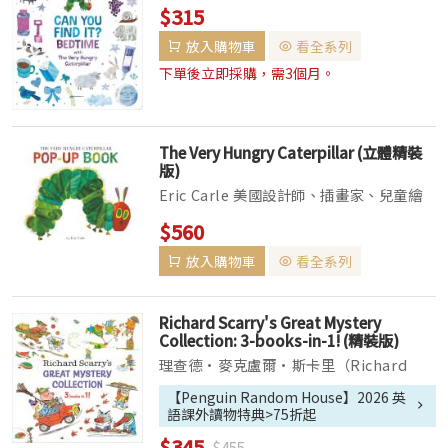
本作家和兒童文學作家。他最有名的作品是
$315
他用拼貼技法創作的《好餓的毛毛蟲》，截
放入購物車
看全系列
至2014年，已經被翻譯成超過60種語言，
並在世界各地售出3千8百萬本。自從...
下單後立即採購，需3個月。
The Very Hungry Caterpillar (立體精裝
版)
Eric Carle 美國設計師、插畫家、兒童繪
本作家和兒童文學作家。他最有名的作品是
$560
他用拼貼技法創作的《好餓的毛毛蟲》，截
放入購物車
看全系列
至2014年，已經被翻譯成超過60種語言，
並在世界各地售出3千8百萬本。自從...
Richard Scarry's Great Mystery
Collection: 3-books-in-1! (精裝版)
理查德·麥克盧爾·斯卡里（Richard
McClure Scarry）是美國兒童作家和插畫
【Penguin Random House】2026 英
家，出版了300多本書，全球銷量超過1億
語課外讀物特典>75折起
$345
$455