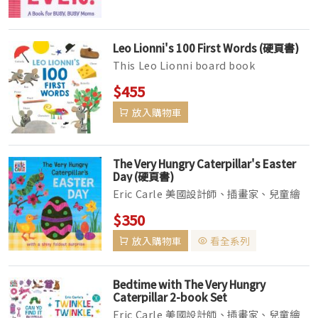
Leo Lionni's 100 First Words (硬頁書)
This Leo Lionni board book
introduces babies and toddlers to his
$455
iconic characters as well as 100 es...
放入購物車
The Very Hungry Caterpillar's Easter
Day (硬頁書)
Eric Carle 美國設計師、插畫家、兒童繪
本作家和兒童文學作家。他最有名的作品是
$350
他用拼貼技法創作的《好餓的毛毛蟲》，截
放入購物車
看全系列
至2014年，已經被翻譯成超過60種語言，
並在世界各地售出3千8百萬本。自從...
Bedtime with The Very Hungry
Caterpillar 2-book Set
Eric Carle 美國設計師、插畫家、兒童繪