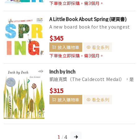
下單後立即採購，需3個月。
A Little Book About Spring (硬頁書)
A new board book for the youngest
fans of Leo Lionni--inspired by his
$345
bestselling
放入購物車
看全系列
下單後立即採購，需3個月。
Inch by Inch
凱迪克獎（The Caldecott Medal），是
由美國圖書館協會所頒發的兒童繪本大獎。
$315
1938年創立。 獎項的目的在於獎勵前一年
放入購物車
看全系列
度出版的「給兒童的美國最傑出繪本」，選
出一個金牌獎及數個榮譽（銀...
1
4
/