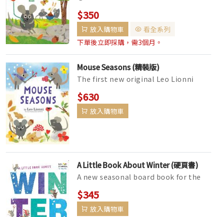
mice are gathering food for the
$350
winter, Frederick seems to daydr...
放入購物車
看全系列
下單後立即採購，需3個月。
Mouse Seasons (精裝版)
The first new original Leo Lionni
picture book in nearly 30 years,
$630
featuring the beloved mouse Frede...
放入購物車
A Little Book About Winter (硬頁書)
A new seasonal board book for the
youngest fans of Leo Lionni--inspired
$345
by his bestselling books! A ...
放入購物車