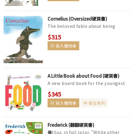
Cornelius (Oversized硬頁書)
The beloved fable about being
yourself, from four-time Caldecott
$315
Honor-winner Leo Lionni, is now
放入購物車
ava...
A Little Book about Food (硬頁書)
A new board book for the youngest
fans of Leo Lionni--inspired by his
$345
bestselling
放入購物車
看全系列
Frederick (翻翻硬頁書)
●Illus. in full color. "While other