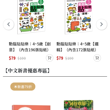
數
動腦貼貼樂：4~5歲【創
動腦貼貼樂：4~5歲【邏
動
）
意】（內含196張貼紙）
輯】（內含172張貼紙）
言
$79
$79
$7
$100
$100
【中文新書優惠專區】
🌟新書79折