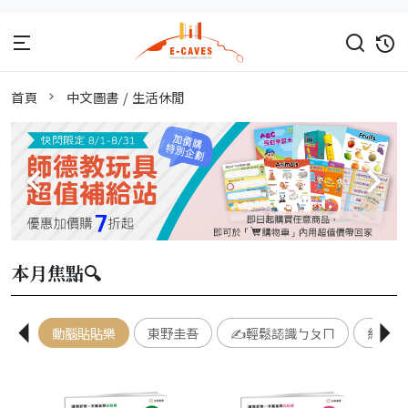
首頁
中文圖書 / 生活休閒
本月焦點🔍
動腦貼貼樂
東野圭吾
✍️輕鬆認識ㄅㄆㄇ
紅豆綠