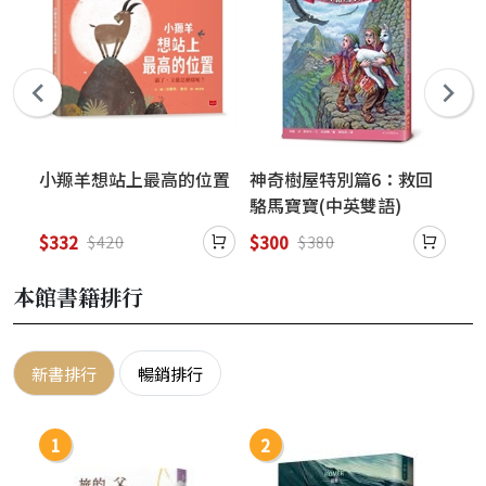
家
小羱羊想站上最高的位置
神奇樹屋特別篇6：救回
少
駱馬寶寶(中英雙語)
救
(
$332
$300
$3
$420
$380
的
本館書籍排行
新書排行
暢銷排行
1
2
3