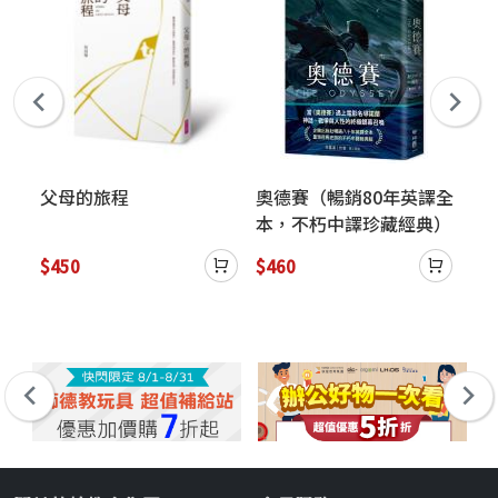
父母的旅程
奧德賽（暢銷80年英譯全
聽
本，不朽中譯珍藏經典）
量
$450
$460
$3