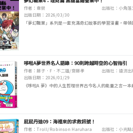
夢幻職業4：理財篇 黑貓當鋪營業中！
作者：韋榮
出版社：小角落
出版日期：2026/03/30
「夢幻職業」系列是一套充滿奇幻故事的學習漫畫，帶領
中，輕鬆學習自我管理及規劃的能力。【故事簡介】為了
務，沃倫被迫到各個債主的店裡打工抵債。好不容易輪到最後
哆啦A夢世界名人語錄：90則跨越時空的心智指引
作者：藤子．F．不二雄/齋藤孝
出版社：遠流出
出版日期：2026/01/29
《哆啦A 夢》中的人生哲理世界古今名人的能量之言一本
的名人語錄書語言中潛藏著「言靈」的力量......從世界
理，是學習的王道！名人的名言佳句中，蘊含了成功之...
屁屁丹迪09：海裡來的求救訊號！
作者：Troll/Robinson Haruhara
出版社：小光點