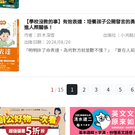
【學校沒教的事】有效表達：培養孩子公開發言的勇
進人際關係！
作者：鈴木深雪
出版社：小光點
出版日期：2024/08/20
「明明拚了命表達，為何對方就是聽不懂？」 「要在人
跳。」 「怎麼都沒人要聽我說話......」 那些學校沒教
教的事】系列誕生！ ...
1
15
1
2
3
4
5
6
/