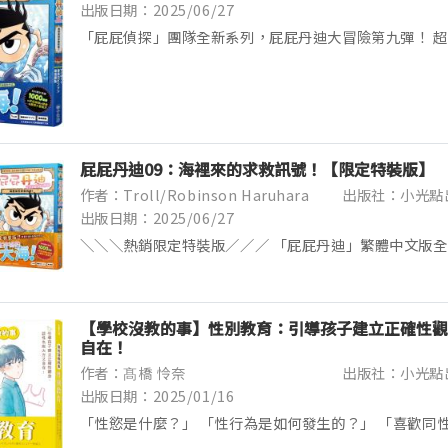
出版日期：2025/06/27
「屁屁偵探」團隊全新系列，屁屁丹迪大冒險第九彈！ 
1000萬冊的《屁屁偵探》，誕生了新的故事！ 主角正
時的丹迪！ 「屁屁丹迪」繁體中文版全系列銷售突破11...
屁屁丹迪09：海裡來的求救訊號！【限定特裝版】
作者：Troll/Robinson Haruhara
出版社：小光點
出版日期：2025/06/27
＼＼＼熱銷限定特裝版／／／ 「屁屁丹迪」繁體中文版全
限量珍藏4張丹迪大變身閃卡！ 屁屁丹迪這次將閃亮大變
全新系列，屁屁丹迪大冒險第九彈！ 超人氣！系列累...
【學校沒教的事】性別教育：引導孩子建立正確性觀
自在！
作者：髙橋 怜奈
出版社：小光點
出版日期：2025/01/16
「性慾是什麼？」 「性行為是如何發生的？」 「喜歡同
些學校沒教，但很重要的事——【學校沒教的事】系列誕生！