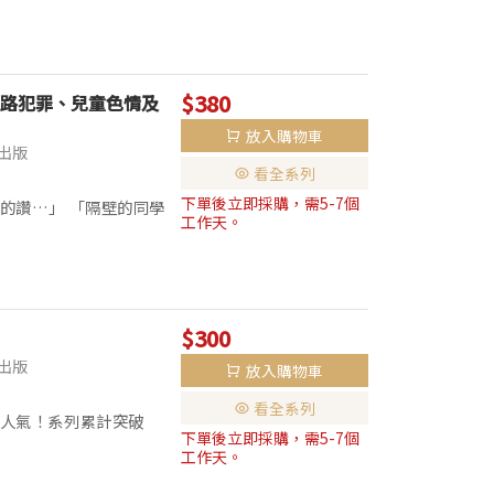
$380
路犯罪、兒童色情及
放入購物車
出版
看全系列
下單後立即採購，需5-7個
的讚…」 「隔壁的同學
工作天。
校沒教，但很重要的事
$300
出版
放入購物車
看全系列
超人氣！系列累計突破
下單後立即採購，需5-7個
屁屁偵探的爸爸──年輕
工作天。