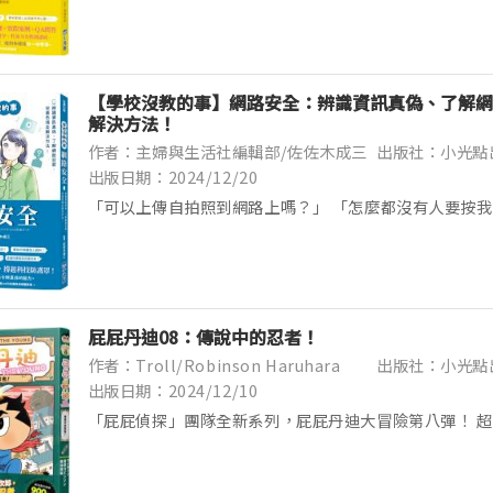
表式重點整理，系統性...
【學校沒教的事】網路安全：辨識資訊真偽、了解網
解決方法！
作者：主婦與生活社編輯部/佐佐木成三
出版社：小光點
出版日期：2024/12/20
「可以上傳自拍照到網路上嗎？」 「怎麼都沒有人要按我
好討厭，我要傳訊息給好姊妹，一起撻伐他！」 那些學
——【學校沒教的...
屁屁丹迪08：傳說中的忍者！
作者：Troll/Robinson Haruhara
出版社：小光點
出版日期：2024/12/10
「屁屁偵探」團隊全新系列，屁屁丹迪大冒險第八彈！ 
900萬冊的《屁屁偵探》，誕生了新的故事！ 主角正是
時的丹迪！ 【紳士冒險家=屁屁丹迪 對上 傳奇大盜=鼠...