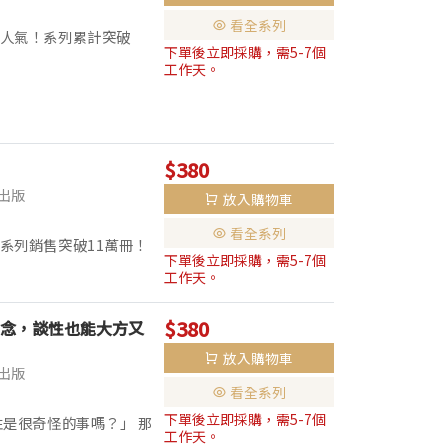
看全系列
超人氣！系列累計突破
下單後立即採購，需5-7個
是屁屁偵探的爸爸──年輕
工作天。
$380
出版
放入購物車
看全系列
系列銷售突破11萬冊！
下單後立即採購，需5-7個
身！ 「屁屁偵探」團隊
工作天。
$380
念，談性也能大方又
放入購物車
出版
看全系列
下單後立即採購，需5-7個
性是很奇怪的事嗎？」 那
工作天。
 【書籍特色】 ღ 圖