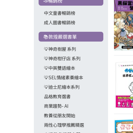
📣暢銷榜
中文童書暢銷榜
成人圖書暢銷榜
📚敦煌嚴選書單
💡神奇樹屋 系列
💡神奇柑仔店 系列
💡中英雙語繪本
💡SEL情緒素養繪本
💡迪士尼繪本系列
品格教育選書
商業趨勢- AI
教養從朋友開始
兩性心理學推薦精選