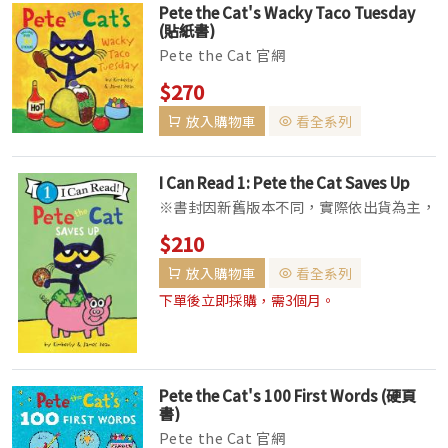
Pete the Cat's Wacky Taco Tuesday
(貼紙書)
Pete the Cat 官網
$270
放入購物車
看全系列
I Can Read 1: Pete the Cat Saves Up
※書封因新舊版本不同，實際依出貨為主，
請確認能接受此類可能書況再做選購，謝
$210
謝。 ▌全系列共五級，主題涵蓋冒險、歷
放入購物車
看全系列
史、動物等多種題材，讓閱讀充滿樂趣。
▌依學習者程度編寫，從簡短的單字短句進
下單後立即採購，需3個月。
階至短...
Pete the Cat's 100 First Words (硬頁
書)
Pete the Cat 官網