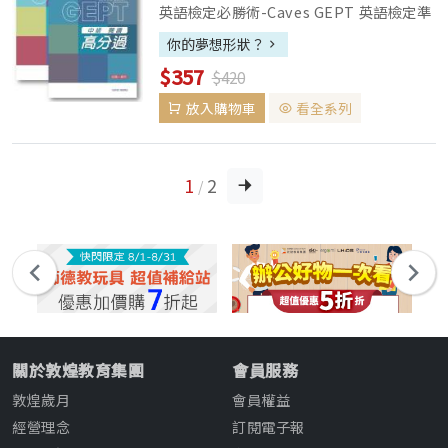
英語檢定必勝術-Caves GEPT 英語檢定準
備必勝術：閱讀高分過、聽力高分過、英檢
你的夢想形狀？
萬試達 、TOEIC主題字彙快易通 ▌試題本
$357
$420
收錄十回考題，難度由淺入深，增加學習信
心，...
放入購物車
看全系列
1
2
/
關於敦煌教育集團
會員服務
敦煌歲月
會員權益
經營理念
訂閱電子報