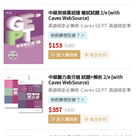
中級英檢萬試達 複試試題 2/e (with
Caves WebSource)
英語檢定必勝術-Caves GEPT 英語檢定準
備必勝術：閱讀高分過 、聽力高分過 、英
你的夢想形狀？
檢萬試達 、TOEIC主題字彙快易通 ▌試題
$153
$180
本收錄六回模擬試題，解析本內提供多個單
元...
放入購物車
看全系列
中級聽力高分過 試題+解析 2/e (with
Caves WebSource)
英語檢定必勝術-Caves GEPT 英語檢定準
備必勝術：閱讀高分過、聽力高分過、英檢
你的夢想形狀？
萬試達、TOEIC主題字彙快易通 ▌試題本
$357
$420
收錄十回完整聽力測驗試題，一網打盡新制
全民英...
放入購物車
看全系列