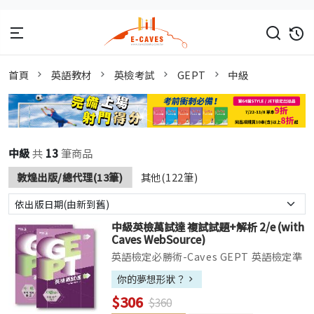
首頁
英語教材
英檢考試
GEPT
中級
中級
共
13
筆商品
敦煌出版/總代理(13筆)
其他(122筆)
中級英檢萬試達 複試試題+解析 2/e (with
Caves WebSource)
英語檢定必勝術-Caves GEPT 英語檢定準
備必勝術：閱讀高分過 、聽力高分過 、英
你的夢想形狀？
檢萬試達 、TOEIC主題字彙快易通 ▌試題
$306
$360
本收錄六回模擬試題，解析本內提供多個單