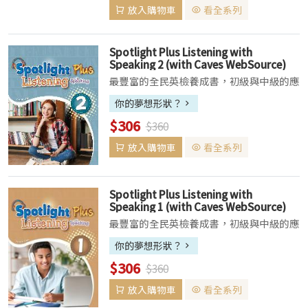
元...
放入購物車
看全系列
Spotlight Plus Listening with
Speaking 2 (with Caves WebSource)
最豐富的全民英檢養成書，初級與中級的應
試必備聽讀技巧，全面一把罩！▌以不同聽
你的夢想形狀？
力、閱讀技巧作為每課的主軸，透過多元的
$306
$360
技巧訓練，增加答題的精準度。Spotlight
Plus Listening with...
放入購物車
看全系列
Spotlight Plus Listening with
Speaking 1 (with Caves WebSource)
(新版已上市，此版售完為止)
最豐富的全民英檢養成書，初級與中級的應
試必備聽讀技巧，全面一把罩！▌以不同聽
你的夢想形狀？
力、閱讀技巧作為每課的主軸，透過多元的
$306
$360
技巧訓練，增加答題的精準度。Spotlight
Plus Listening with...
放入購物車
看全系列