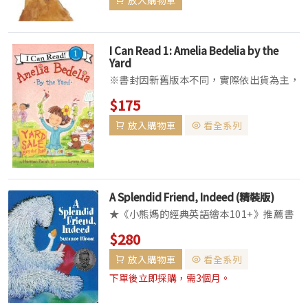
放入購物車
《大人也喜歡的繪本》推薦書單 Delight
in a b...
I Can Read 1: Amelia Bedelia by the
Yard
※書封因新舊版本不同，實際依出貨為主，
請確認能接受此類可能書況再做選購，謝
$175
謝。 ▌全系列共五級，主題涵蓋冒險、歷
放入購物車
看全系列
史、動物等多種題材，讓閱讀充滿樂趣。
▌依學習者程度編寫，從簡短的單字短句進
階至短...
A Splendid Friend, Indeed (精裝版)
★《小熊媽的經典英語繪本101+》推薦書
單Bear just wants to read and write
$280
and think while Goose wants to talk
放入購物車
看全系列
and talk ...
下單後立即採購，需3個月。