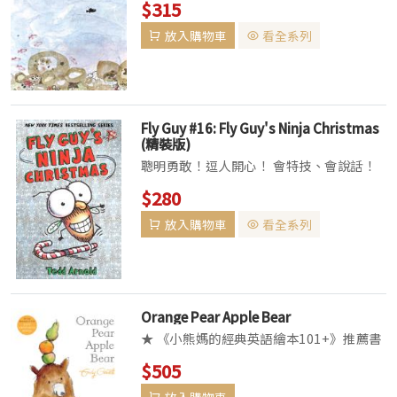
$315
1938年創立。 獎項的目的在於獎勵前一年
放入購物車
看全系列
度出版的「給兒童的美國最傑出繪本」，選
出一個金牌獎及數個榮譽（銀...
Fly Guy #16: Fly Guy's Ninja Christmas
(精裝版)
聰明勇敢！逗人開心！ 會特技、會說話！
對主人非常忠心！ 不思議的神奇寵物 Fly
$280
GuyThis is FLY GUY! Is he a pest or is
放入購物車
看全系列
he a pet?你相信蒼蠅能當寵物嗎...
Orange Pear Apple Bear
★ 《小熊媽的經典英語繪本101+》推薦書
單 ★ 吳敏蘭《繪本123，用五感玩出寶寶
$505
的英語好感度》推薦書單 – 同場加映 ★