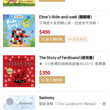
Elme's Hide-and-seek (翻翻書)
艾瑪是大家的開心果，但是他不快樂。
「誰聽說過世界上有彩色的大象呢？難怪他
$450
們都要笑我。」 艾瑪想盡辦法讓自己和別
放入購物車
看全系列
人一樣……。 在說故事活動中，最具魅力
的《大象艾瑪》， 迄...
The Story of Ferdinand (硬頁書)
★ 《小熊媽的經典英語繪本101+》推薦書
單 ★ 劉怡伶《用英文繪本讀出孩子的素養
$350
力》 推薦書單 All the other bulls run,
放入購物車
jump, and butt their hea...
Swimmy
凱迪克獎（The Caldecott Medal），是
由美國圖書館協會所頒發的兒童繪本大獎。