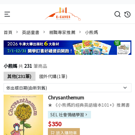
首頁
英語童書
親職專家推薦
小熊媽
小熊媽
共
231
筆商品
其他(231筆)
國外代購(1筆)
Chrysanthemum
★ 《小熊媽的經典英語繪本101+》推薦書
單Chrysanthemum is a funny and
SEL 社會情緒學習
honest school story about teasing,
$350
self-esteem, a...
放入購物車