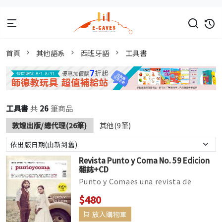
首頁
其他語系
西班牙語
工具書
工具書
共
26
筆商品
敦煌出版/總代理(26筆)
其他(9筆)
Revista Punto y Coma No. 59 Edicion
雜誌+CD
Punto y Comaes una revista de
actualidad para aprender español
$480
con la que te divertirá...
放入購物車