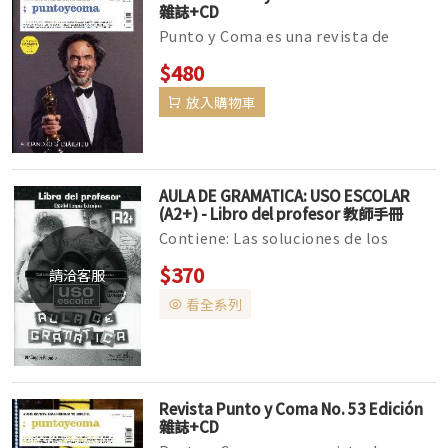
雜誌+CD
Punto y Coma es una revista de
actualidad para aprender español
$480
con la que te divertirás y profundiz...
放入購物車
AULA DE GRAMATICA: USO ESCOLAR
(A2+) - Libro del profesor 教師手冊
Contiene:​ Las soluciones de los
ejercicios de cada tema. Las
$370
請洽客服
transcripciones de los audios. Un CD
看全系列
a...
Revista Punto y Coma No. 53 Edición
雜誌+CD