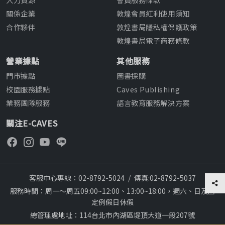
關係企業
敦煌會員紅利使用須知
合作夥伴
敦煌書局隱私權保護政策
敦煌書局電子商務條款
營業據點
其他服務
門市據點
圖書採購
校園服務據點
Caves Publishing
業務團隊服務
語言教育服務解決方案
關注E-CAVES
客服中心專線：02-8792-5024
/
傳真:02-8792-5037
服務時間：周一～周五09:00~12:00、13:00~18:00，週六、日及國
定例假日休假
總管理處地址：114台北市內湖區堤頂大道一段207號