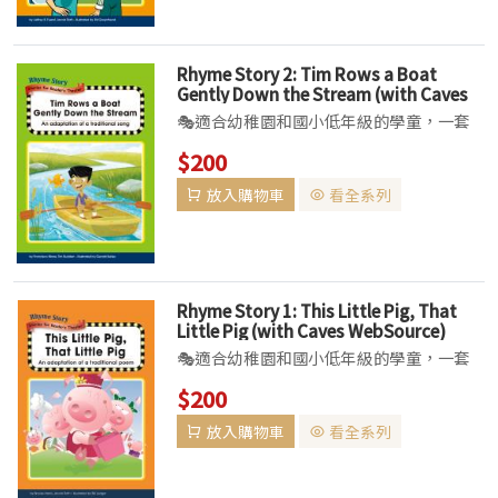
藉由唱、讀...
Rhyme Story 2: Tim Rows a Boat
Gently Down the Stream (with Caves
WebSource)
🎭適合幼稚園和國小低年級的學童，一套
可唱、可讀、可演、可玩的教材系列特色▌
$200
本書為初階學習英語的孩童所設計，以耳熟
放入購物車
看全系列
能詳、琅琅上口的經典英語童謠編織出引人
入勝的故事，讓孩子倘佯在閱讀的趣味中。
藉由唱、讀...
Rhyme Story 1: This Little Pig, That
Little Pig (with Caves WebSource)
🎭適合幼稚園和國小低年級的學童，一套
可唱、可讀、可演、可玩的教材系列特色▌
$200
本書為初階學習英語的孩童所設計，以耳熟
放入購物車
看全系列
能詳、琅琅上口的經典英語童謠編織出引人
入勝的故事，讓孩子倘佯在閱讀的趣味中。
藉由唱、讀...