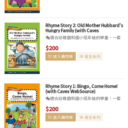
入勝的故事，讓孩子倘佯在閱讀的趣味中。
藉由唱、讀...
Rhyme Story 2: Old Mother Hubbard's
Hungry Family (with Caves
WebSource)
🎭適合幼稚園和國小低年級的學童，一套
可唱、可讀、可演、可玩的教材系列特色▌
$200
本書為初階學習英語的孩童所設計，以耳熟
放入購物車
看全系列
能詳、琅琅上口的經典英語童謠編織出引人
入勝的故事，讓孩子倘佯在閱讀的趣味中。
藉由唱、讀...
Rhyme Story 1: Bingo, Come Home!
(with Caves WebSource)
🎭適合幼稚園和國小低年級的學童，一套
可唱、可讀、可演、可玩的教材系列特色▌
$200
本書為初階學習英語的孩童所設計，以耳熟
放入購物車
看全系列
能詳、琅琅上口的經典英語童謠編織出引人
入勝的故事，讓孩子倘佯在閱讀的趣味中。