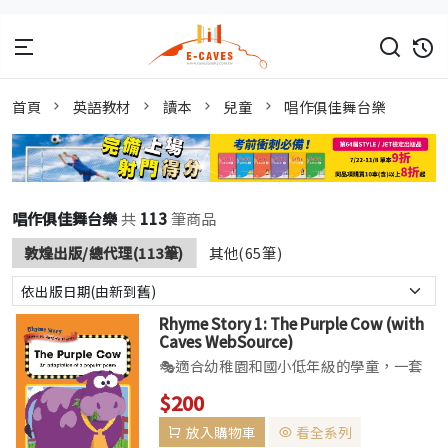
首頁
英語教材
讀本
兒童
唱作俱佳舞台樂
唱作俱佳舞台樂
共
113
筆商品
敦煌出版/總代理(113筆)
其他(65筆)
Rhyme Story 1: The Purple Cow (with
Caves WebSource)
🎭適合幼稚園和國小低年級的學童，一套
可唱、可讀、可演、可玩的教材系列特色▌
$200
本書為初階學習英語的孩童所設計，以耳熟
放入購物車
看全系列
能詳、琅琅上口的經典英語童謠編織出引人