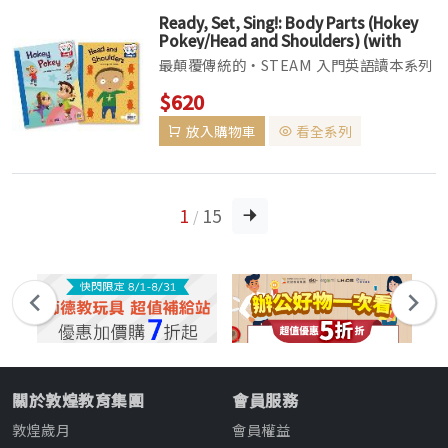
Ready, Set, Sing!: Body Parts (Hokey
Pokey/Head and Shoulders) (with
Activity Book, Saypen Sticker,
最顛覆傳統的‧STEAM 入門英語讀本系列
Template, App)
▌Ready, Set, Play! Series以全球最新學
$620
習趨勢 STEAM 概念編寫，融入21 世紀關
放入購物車
看全系列
鍵能力及 fiction 與 non-fict...
1
15
/
關於敦煌教育集團
會員服務
敦煌歲月
會員權益