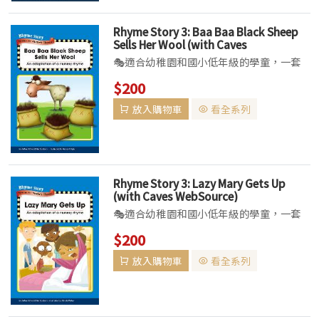
Rhyme Story 3: Baa Baa Black Sheep
Sells Her Wool (with Caves
WebSource)
🎭適合幼稚園和國小低年級的學童，一套
可唱、可讀、可演、可玩的教材系列特色▌
$200
本書為初階學習英語的孩童所設計，以耳熟
放入購物車
看全系列
能詳、琅琅上口的經典英語童謠編織出引人
入勝的故事，讓孩子倘佯在閱讀的趣味中。
藉由唱、讀...
Rhyme Story 3: Lazy Mary Gets Up
(with Caves WebSource)
🎭適合幼稚園和國小低年級的學童，一套
可唱、可讀、可演、可玩的教材系列特色▌
$200
本書為初階學習英語的孩童所設計，以耳熟
放入購物車
看全系列
能詳、琅琅上口的經典英語童謠編織出引人
入勝的故事，讓孩子倘佯在閱讀的趣味中。
藉由唱、讀...