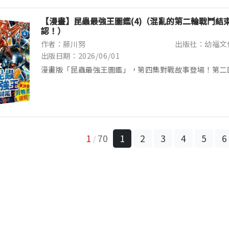
【漫畫】昆蟲最強王圖鑑(4)（混亂的第二輪戰鬥結
認！）
作者：藤川努
出版社：幼福文
出版日期：2026/06/01
漫畫版「昆蟲最強王圖鑑」，第四集對戰故事登場！第二
下來，無霸勾蜓與長頸鹿鋸鍬形蟲、子彈蟻與大王虎甲蟲
頭蜂，即將展開全新的對戰！誰能成功進入準決賽？ 上一集.
1
70
1
2
3
4
5
6
/