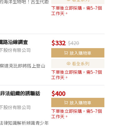
的海洋生物吧！古生代距
下單後立即採購，需5-7個
個時期，分別是寒武紀、奧
工作天。
鐵路沿線調查
$332
$420
下股份有限公司
放入購物車
看全系列
警察達克比即將搭上登山
下單後立即採購，需5-7個
，同步擴充森林知識穿梭
工作天。
.
$400
非法組織的誘騙話
放入購物車
下股份有限公司
下單後立即採購，需5-7個
工作天。
法律知識解析辨識青少年
會變成詐騙集團的一
...