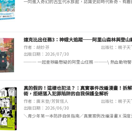
一同進入奇幻的古生代水族館，認識史前時代新奇、有趣
今約5億3900萬年前～約2億5200萬年前，總共分成6
陶紀、志留紀、泥盆紀、石炭紀、二疊紀，那是遙遠到...
達克比出任務3：神蛾大追蹤──阿里山森林與登山
作者：胡妙芬
出版社：親子天
出版日期：2026/07/30
─── 一起查辦最懸疑的阿里山任務 ───\ 熱血動物
小火車，深入山林執行任務 //一邊看繪本，一邊來辦案
山林鐵道，深入探查線索，升級科學探究力年年準時現身..
真的假的！這樣也犯法？：真實事件改編漫畫！拆解
術，拒絕落入犯罪陷阱的自我保護全解析
作者：廣末登/芳賀恆人
出版社：親子天
出版日期：2026/06/30
＼青少年第一本防詐自保指南／真實案例改編漫畫Ｘ深度
最可能接觸的九大犯罪樣態「我只是幫忙跑腿送件，怎麼
員？」「我知道把銀行帳戶賣掉不好，哪知道這麼嚴重&helli