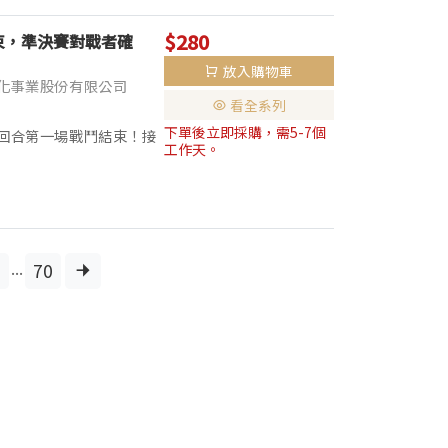
$280
束，準決賽對戰者確
放入購物車
化事業股份有限公司
看全系列
下單後立即採購，需5-7個
回合第一場戰鬥結束！接
工作天。
、亞齊巨扁鍬形蟲與大虎
..
...
70