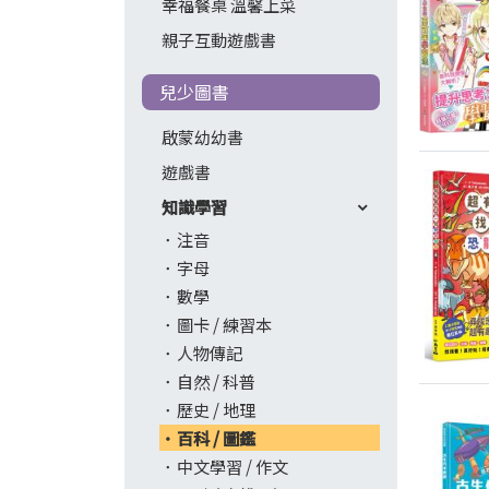
幸福餐桌 溫馨上菜
親子互動遊戲書
兒少圖書
啟蒙幼幼書
遊戲書
知識學習
注音
字母
數學
圖卡 / 練習本
人物傳記
自然 / 科普
歷史 / 地理
百科 / 圖鑑
中文學習 / 作文