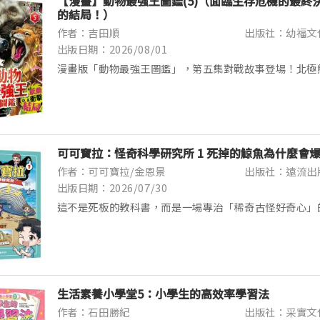
【漫畫】動物最強王圖鑑(5)（面臨生存危機的最終
的結局！）
作者：吉田順
出版社：幼福文
出版日期：2026/08/01
漫畫版「動物最強王圖鑑」，第五集對戰故事登場！北極
即將揭曉！賭上所有動物的尊嚴與命運，究竟誰能站上「
臺？故事將迎向令人震撼及感動的最終結局！ 上一集的動物
可可寶拉：怪奇科學研究所 1 死掉的鯨魚為什麼會
作者：可可寶拉/金恩景
出版社：遠流出
出版日期：2026/07/30
這不是死板的教科書，而是一場專治「稀奇古怪好奇心」
奇心的行動派「可可」，與博學多聞的理智派「寶拉」攜
者進入《可可寶拉：怪奇科學研究所》，透過節奏明快、誇張
生活素養小學堂5：小學生的高效率學習法
作者：石田勝紀
出版社：采實文