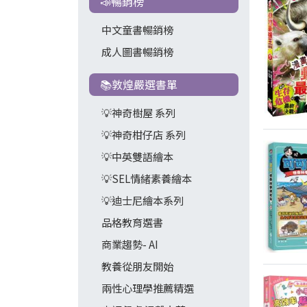
📣暢銷榜
中文童書暢銷榜
成人圖書暢銷榜
📚敦煌嚴選書單
💡神奇樹屋 系列
💡神奇柑仔店 系列
💡中英雙語繪本
💡SEL情緒素養繪本
💡迪士尼繪本系列
品格教育選書
商業趨勢- AI
教養從朋友開始
兩性心理學推薦精選