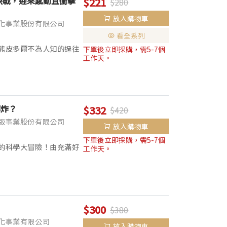
決戰，迎來感動且衝擊
$221
$280
放入購物車
化事業股份有限公司
看全系列
熊皮多爾不為人知的過往
下單後立即採購，需5-7個
工作天。
動物最強王」的決賽舞
最...
爆炸？
$332
$420
版事業股份有限公司
放入購物車
下單後立即採購，需5-7個
的科學大冒險！由充滿好
工作天。
手組團！他們將帶領小讀
爆...
$300
$380
化事業有限公司
放入購物車