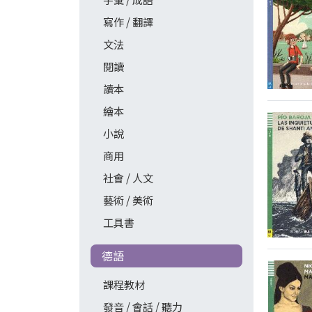
寫作 / 翻譯
文法
閱讀
讀本
繪本
小說
商用
社會 / 人文
藝術 / 美術
工具書
德語
課程教材
發音 / 會話 / 聽力