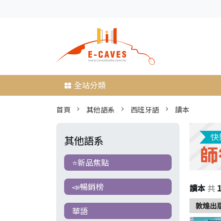
全站分類
首頁
其他語系
西班牙語
讀本
其他語系
⭐新品焦點
📣暢銷榜
讀本
共
敦煌出版
華語