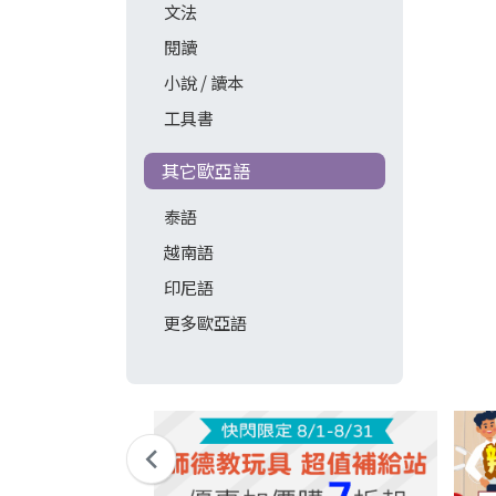
文法
閱讀
小說 / 讀本
工具書
其它歐亞語
泰語
越南語
印尼語
更多歐亞語