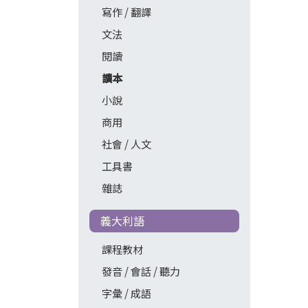
寫作 / 翻譯
文法
閱讀
讀本
小說
商用
社會 / 人文
工具書
雜誌
義大利語
課程教材
發音 / 會話 / 聽力
字彙 / 成語