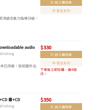
放入購物車
看全系列
照CEFR 歐洲語言能力指標分級，
讀者更容易融入故事中，
$330
downloadable audio
lishing
放入購物車
看全系列
列書籍CD版本已改版，目前國外出
下單後立即採購，需4個
本。 ▌全彩印刷，全套分為
月。
$350
bro+CD 書+CD
lishing
放入購物車