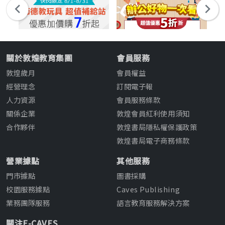
關於敦煌教育集團
會員服務
敦煌歲月
會員權益
經營理念
訂閱電子報
人力資源
會員服務條款
關係企業
敦煌會員紅利使用須知
合作夥伴
敦煌書局隱私權保護政策
敦煌書局電子商務條款
營業據點
其他服務
門市據點
圖書採購
校園服務據點
Caves Publishing
業務團隊服務
語言教育服務解決方案
關注E-CAVES