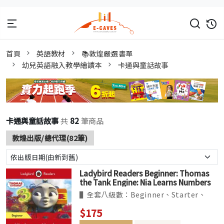
首頁
英語教材
📚敦煌嚴選書單
幼兒英語融入教學繪讀本
卡通與童話故事
卡通與童話故事
共
82
筆商品
敦煌出版/總代理(82筆)
Ladybird Readers Beginner: Thomas
the Tank Engine: Nia Learns Numbers
▌全套八級數：Beginner、Starter、
Levels1~6。收錄經典、真實題材改編的故
$175
事，及最夯的卡通人物如粉紅豬小妹等。