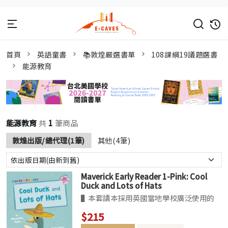
首頁
英語童書
📚敦煌嚴選書單
108課綱19議題選書
能源教育
能源教育
共
1
筆商品
敦煌出版/總代理(1筆)
其他(4筆)
Maverick Early Reader 1-Pink: Cool
Duck and Lots of Hats
▌本套讀本採用英國當地學校廣泛使用的
「Book Band」閱讀分級系統。針對故事
$215
主題、單字難易、語言結構、內容複雜度，