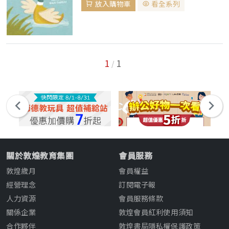
放入購物車
看全系列
以顏色區分由易至難分為十級：粉紅色、紅
色、黃色、藍色、綠色、橘色、藍綠色、紫
色、金...
1
1
/
關於敦煌教育集團
會員服務
敦煌歲月
會員權益
經營理念
訂閱電子報
人力資源
會員服務條款
關係企業
敦煌會員紅利使用須知
合作夥伴
敦煌書局隱私權保護政策