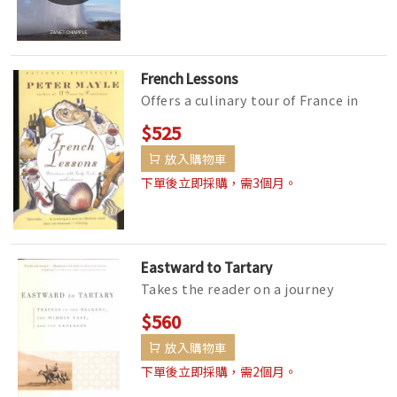
French Lessons
Offers a culinary tour of France in
search of the perfect country bistro,
$525
village market, omelette, ...
放入購物車
下單後立即採購，需3個月。
Eastward to Tartary
Takes the reader on a journey
through the Balkans, the Middle
$560
East, and the Caucasus, describing
放入購物車
the...
下單後立即採購，需2個月。