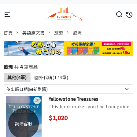
首頁
英語原文書
旅遊
歐洲
歐洲
共
4
筆商品
其他(4筆)
國外代購(174筆)
Yellowstone Treasures
This book makes you the tour guide
for your group! Janet Chapple shares
$1,020
her tips to pack for your tr...
請洽客服