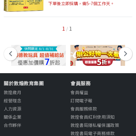
您快速記住高級必考4000單字 ...
下單後立即採購，需5-7個工作天。
1
1
/
關於敦煌教育集團
會員服務
敦煌歲月
會員權益
經營理念
訂閱電子報
人力資源
會員服務條款
關係企業
敦煌會員紅利使用須知
合作夥伴
敦煌書局隱私權保護政策
敦煌書局電子商務條款