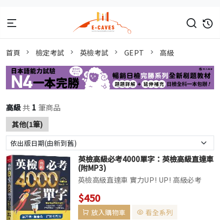
首頁
檢定考試
英檢考試
GEPT
高級
高級
共
1
筆商品
其他(1筆)
英檢高級必考4000單字：英檢高級直達車
(附MP3)
英檢高級直達車 實力UP! UP! 高級必考
4000單字速記法 完全掌握出題範圍及考試
$450
方向 躺著聽、躺著背，輕鬆考高分！ ◆高
放入購物車
看全系列
級完全攻略本 8種超高效率單字記憶法 讓