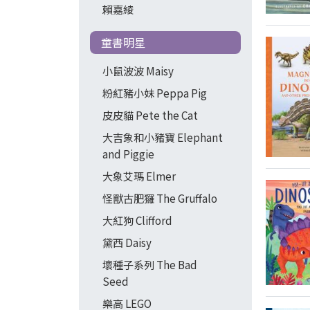
賴嘉綾
童書明星
小鼠波波 Maisy
粉紅豬小妹 Peppa Pig
皮皮貓 Pete the Cat
大吉象和小豬寶 Elephant
and Piggie
大象艾瑪 Elmer
怪獸古肥玀 The Gruffalo
大紅狗 Clifford
黛西 Daisy
壞種子系列 The Bad
Seed
樂高 LEGO