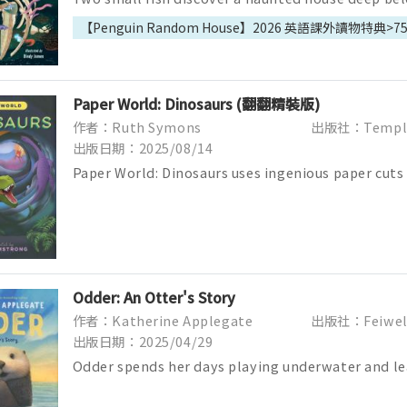
ocean. Are there ghosts inside...
【Penguin Random House】2026 英語課外讀物特典>7
Paper World: Dinosaurs (翻翻精裝版)
作者：Ruth Symons
出版社：Templ
出版日期：2025/08/14
Paper World: Dinosaurs uses ingenious paper cuts 
wonders of the prehistoric planet, fr...
Odder: An Otter's Story
作者：Katherine Applegate
出版社：Feiwel 
出版日期：2025/04/29
Odder spends her days playing underwater and lea
from her mother. But when Odder&r...