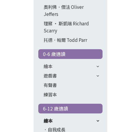
奧利佛．傑法 Oliver
Jeffers
理察 ‧ 斯凱瑞 Richard
Scarry
托德．帕爾 Todd Parr
0-6 歲適讀
繪本
遊戲書
有聲書
練習本
6-12 歲適讀
繪本
自我成長