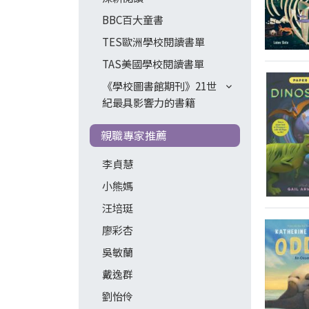
BBC百大童書
TES歐洲學校閱讀書單
TAS美國學校閱讀書單
《學校圖書館期刊》21世
紀最具影響力的書籍
親職專家推薦
李貞慧
小熊媽
汪培珽
廖彩杏
吳敏蘭
戴逸群
劉怡伶