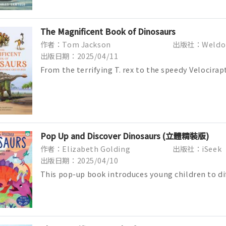
The Magnificent Book of Dinosaurs
作者：Tom Jackson
出版社：Weldo
出版日期：2025/04/11
From the terrifying T. rex to the speedy Velocirap
ferociousTylosaurus, this book capture...
Pop Up and Discover Dinosaurs (立體精裝版)
作者：Elizabeth Golding
出版社：iSeek
出版日期：2025/04/10
This pop-up book introduces young children to di
an entertaining way, with tripl...