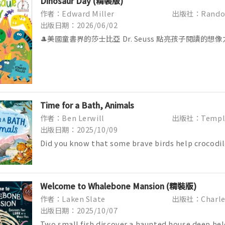
Dinosaur Day (精裝版)
作者：Edward Miller
出版社：Random
出版日期：2026/06/02
🎩美國童書界的莎士比亞 Dr. Seuss 點亮孩子閱讀的想像力🌟 
Hat's Library Series ...
Time for a Bath, Animals
作者：Ben Lerwill
出版社：Templ
出版日期：2025/10/09
Did you know that some brave birds help crocodile
or that beavers use their claw...
Welcome to Whalebone Mansion (精裝版)
作者：Laken Slate
出版社：Charles
出版日期：2025/10/07
Two small fish discover a haunted house deep bel