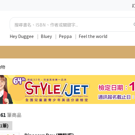
Hey Duggee
|
Bluey
|
Peppa
|
Feel the world
動物
161
筆商品
1筆)