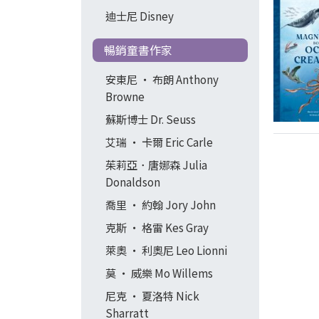
迪士尼 Disney
暢銷童書作家
安東尼 ‧ 布朗 Anthony
Browne
蘇斯博士 Dr. Seuss
艾瑞 ‧ 卡爾 Eric Carle
茱莉亞．唐娜森 Julia
Donaldson
喬里 ‧ 約翰 Jory John
克斯 ‧ 格雷 Kes Gray
萊奧 ‧ 利奧尼 Leo Lionni
莫 ‧ 威樂 Mo Willems
尼克 ‧ 夏洛特 Nick
Sharratt