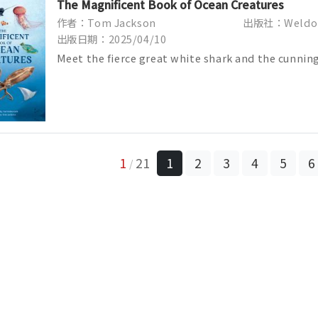
The Magnificent Book of Ocean Creatures
作者：Tom Jackson
出版社：Weldo
出版日期：2025/04/10
Meet the fierce great white shark and the cunning
giant squid and the peculiar fl...
1
21
1
2
3
4
5
6
/