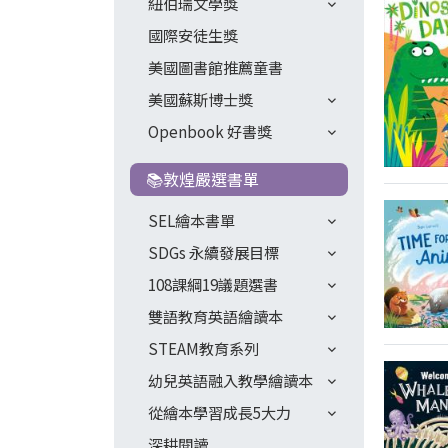
紐伯瑞文學獎
國際安徒生獎
美國圖書館推薦童書
美國蘇斯博士獎
Openbook 好書獎
📚敦煌嚴選書單
SEL繪本書單
SDGs 永續發展目標
108課綱19議題選書
雙語教育英語繪讀本
STEAM教育系列
幼兒英語融入教學繪讀本
從繪本學習成長5大力
深耕閱讀