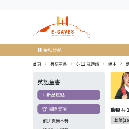
全站分類
首頁
英語童書
6-12 歲適讀
繪本
英語童書
⭐ 新品焦點
🏆 國際獎項
動物
共
其他(16
凱迪克繪本獎