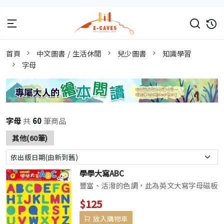
首頁
中文圖書 / 生活休閒
兒少圖書
知識學習
字母
字母
共
60
筆商品
其他(60筆)
學學大寫ABC
豐富、活潑的色調，此為英文大寫字母磁板
教具，可讓幼兒學習二十六個英文大 寫字
$125
母，也可練習拼簡單的單字。 產品特色 ★
放入購物車
學習英文大寫字母。 ★ 搭配泡棉磁鐵來使