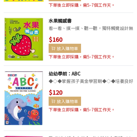
用，讓小朋友快樂學習。 ★ 顏色鮮豔，...
下單後立即採購，需5-7個工作天。
水果觸感書
看一看、摸一摸、聽一聽，獨特觸覺設計無
毒、安全、環保！本書是為0-3歲孩子設計
$160
的有聲動水果觸摸書，「健康水果」本書介
放入購物車
紹哈密瓜、 荔枝、蘋果等水果，搭配色彩
鮮艷的正片圖加上書頁中獨特觸覺設計，增
下單後立即採購，需5-7個工作天。
進孩子觸...
幼幼學前：ABC
◆◇◆掌握孩子黃金學習期◆◇◆培養良好
學習態度，建立英語基礎能力。依照筆畫順
$120
序練習寫ABC，穿插小遊戲提升學習興
放入購物車
趣，學前必備奠定基本功！本書特色🖊️標準
筆順示範，奠定書寫基礎。🖊️文字和圖形連
下單後立即採購，需5-7個工作天。
結，...