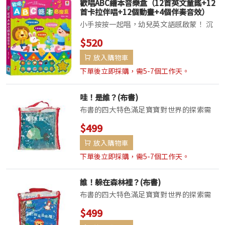
歡唱ABC繪本音樂盒（12首英文童謠+12
首卡拉伴唱+12個動畫+4個伴奏音效）
小手按按一起唱，幼兒英文語感啟蒙！ 沉
浸耳熟能詳的輕快歌謠，快樂學英文！ 收
$520
錄12首家喻戶曉的律動英文兒歌及卡拉伴
放入購物車
唱， 搭配12個兒歌動畫，掃一掃
QRcode，畫面動起來了！ 4個伴奏音效，
下單後立即採購，需5-7個工作天。
不同兒歌...
哇！是誰？(布書)
布書的四大特色滿足寶寶對世界的探索需
求，幫助寶寶的感官發展。‧視覺：豐富顏
$499
色，吸引寶寶的視線，柔和色彩，不刺激寶
放入購物車
寶的眼睛。‧聽覺：響紙設計，發出沙沙聲
響，引發好奇心，促進寶寶的聽覺。‧觸
下單後立即採購，需5-7個工作天。
覺：柔軟布料的...
誰！躲在森林裡？(布書)
布書的四大特色滿足寶寶對世界的探索需
求，幫助寶寶的感官發展。‧視覺：豐富顏
$499
色，吸引寶寶的視線，柔和色彩，不刺激寶