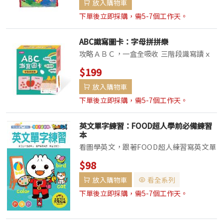
放入購物車
寶的眼睛。‧聽覺：響紙設計，發出沙沙聲
響，引發好奇心，促進寶寶的聽覺。‧觸
下單後立即採購，需5-7個工作天。
覺：柔軟布料的...
ABC識寫圖卡：字母拼拼樂
攻略ＡＢＣ，一盒全吸收 三階段識寫讀ｘ
大小寫拼拼樂 本套圖卡的設計，透過動手
$199
拼組圖形，連結字母大小寫與詞彙。 內含
放入購物車
細緻架構與豐富巧思，從分階學習到趣味遊
戲，一盒全包。 陪伴孩子快速掌握字母識
下單後立即採購，需5-7個工作天。
寫重點，...
英文單字練習：FOOD超人學前必備練習
本
看圖學英文，跟著FOOD超人練習寫英文單
字！ 收錄幼兒必學基礎英文單字，搭配格
$98
線輔助，讓孩子依照描紅字體寫出標準的英
放入購物車
看全系列
文字母，打好紮實的基礎。 全書圖文搭
配，將單字和圖像連結在一起，把短期記憶
下單後立即採購，需5-7個工作天。
轉化為...