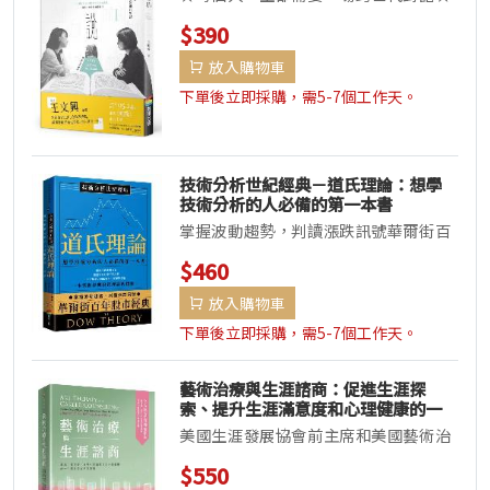
女人遇見女孩，兩個迥然不同的靈魂，
$390
一趟說走就走的公路旅行。▌電影《...
放入購物車
下單後立即採購，需5-7個工作天。
技術分析世紀經典－道氏理論：想學
技術分析的人必備的第一本書
掌握波動趨勢，判讀漲跌訊號華爾街百
年股市經典「道氏理論是預測股市走
$460
勢，唯一合理可靠的方法。」──羅
放入購物車
伯...
下單後立即採購，需5-7個工作天。
藝術治療與生涯諮商：促進生涯探
索、提升生涯滿意度和心理健康的一
生職涯發展創意策略
美國生涯發展協會前主席和美國藝術治
療認證協會前主席跨界合作，藝術治療
$550
與生涯諮商專業工作者必讀全方位的...