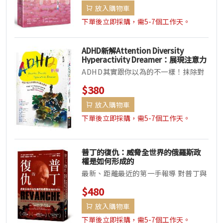
放入購物車
下單後立即採購，需5-7個工作天。
ADHD新解Attention Diversity
Hyperactivity Dreamer：展現注意力
多樣性的行動造夢者
ADHD其實跟你以為的不一樣！抹除對
注意力缺陷過動症的刻板印象，找出
$380
ADHD的特質優勢，讓他們成為有...
放入購物車
下單後立即採購，需5-7個工作天。
普丁的復仇：威脅全世界的俄羅斯政
權是如何形成的
最新、距離最近的第一手報導 對普丁與
俄羅斯人民，鞭辟入裡的時論 俄國人民
$480
怎麼看待獨裁與戰爭？普丁是...
放入購物車
下單後立即採購，需5-7個工作天。