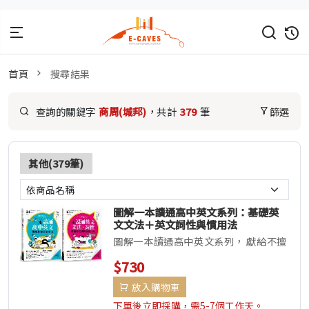
首頁
搜尋結果
查詢的關鍵字
商周(城邦)
，共計
379
筆
篩選
其他(379筆)
圖解一本讀通高中英文系列：基礎英
文文法＋英文詞性與慣用法
圖解一本讀通高中英文系列， 獻給不擅
長複雜文法、詞性的人， 無痛救回你的
$730
英文！ 《一本讀通高中英文...
放入購物車
下單後立即採購，需5-7個工作天。