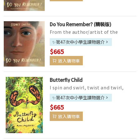
Do You Remember? (精裝版)
From the author/artist of the
multiple award-winning of Small in
✨第47次中小學生讀物選介
the City comes an innovative and
$665
mo...
放入購物車
Butterfly Child
I spin and swirl, twist and twirl,
flutter and flap, and when I open my
✨第47次中小學生讀物選介
wings, I fly! A young child ...
$665
放入購物車