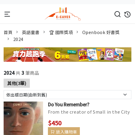
首頁
英語童書
🏆 國際獎項
Openbook 好書獎
2024
2024
共
3
筆商品
其他(3筆)
Do You Remember?
From the creator of Small in the City
and the illustrator of Town Is by the
$450
Sea and Sidewalk Flowers...
放入購物車