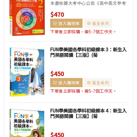
Mebook單字學習APP）
本書依據大考中心公告《高中英文參考
詞彙表》分為三冊，每冊單字按主題編
$470
排，內容包含各領域例句，符合10...
放入購物車
看全系列
下單後立即採購，需5-7個工作天。
FUN學美國各學科初級課本 3：新生入
門英語閱讀【三版】(菊
8K+WORKBOOK練習本+寂天雲隨身
聽APP)
$450
放入購物車
看全系列
下單後立即採購，需5-7個工作天。
FUN學美國各學科初級課本 4：新生入
門英語閱讀【三版】(菊
8K+WORKBOOK練習本+寂天雲隨身
聽APP)
$450