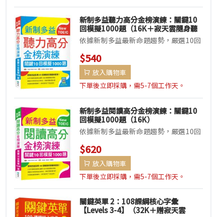
新制多益聽力高分金榜演練：關鍵10
回模擬1000題（16K＋寂天雲隨身聽
APP）
依據新制多益最新命題趨勢，嚴選10回
關鍵超擬真滿分聽力試題集結多重高分
$540
必考要點，搭配完整試題、聽力逐...
放入購物車
下單後立即採購，需5-7個工作天。
新制多益閱讀高分金榜演練：關鍵10
回模擬1000題（16K）
依據新制多益最新命題趨勢，嚴選10回
關鍵超擬真滿分閱讀試題，集結多重高
$620
分必考要點，搭配完整試題中譯、...
放入購物車
下單後立即採購，需5-7個工作天。
關鍵英單 2：108課綱核心字彙
【Levels 3-4】（32K＋贈寂天雲