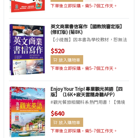
下單後立即採購，需5-7個工作天。
英文商業書信寫作【國教院審定版】
(修訂版) (菊8K)
【小提醒】因本書為學校教材，恕無法
提供解答，請同意接受「無附解答」再
$520
行訂購。本書依照教育部110年公...
放入購物車
下單後立即採購，需5-7個工作天。
Enjoy Your Trip! 專業觀光英語【四
版】（16K+寂天雲隨身聽APP）
#觀光餐旅相關科系熱門用書！【情境
對話＋深度解說＋實用表達＋課後練
$640
習】X 【實境彩圖＋會話MP3】＝...
放入購物車
下單後立即採購，需5-7個工作天。