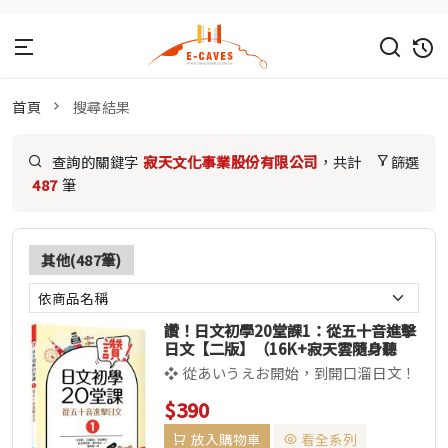
首頁
搜尋結果
查詢的關鍵字
寂天文化事業股份有限公司
，共計
篩選
487
筆
其他(487筆)
讚！日文初學20堂課1：從五十音進擊
日文【二版】（16K+寂天雲隨身聽
APP）
❖ 從あいうえお開始，到開口溜日文！
❖ 全書採用日文教科書字體！❖ 豐富
$390
的例句，多樣的練習題，迅速累...
放入購物車
看全系列