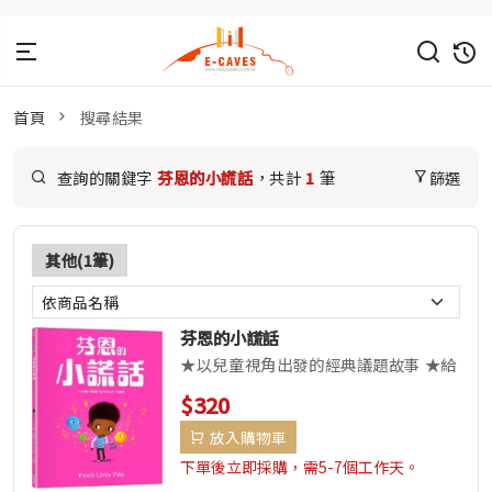
首頁
搜尋結果
查詢的關鍵字
芬恩的小謊話
，共計
1
筆
篩選
其他(1筆)
芬恩的小謊話
★以兒童視角出發的經典議題故事 ★給
孩子安心的依靠──認識情緒的多元面
$320
貌 ★常見的謊言議題，讓小朋友...
放入購物車
下單後立即採購，需5-7個工作天。