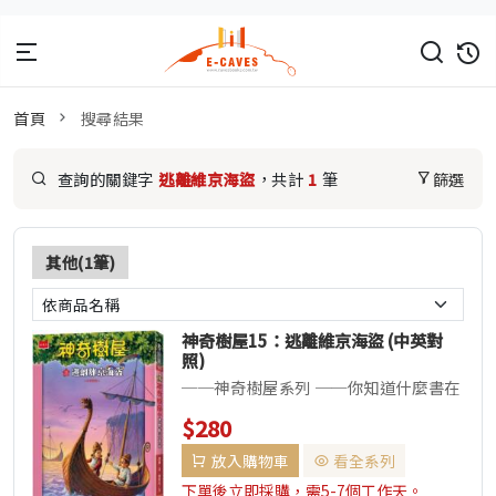
首頁
搜尋結果
查詢的關鍵字
逃離維京海盜
，共計
1
筆
篩選
其他(1筆)
神奇樹屋15：逃離維京海盜 (中英對
照)
──神奇樹屋系列 ──你知道什麼書在
世界各地總銷售量已超過一億冊，在台
$280
灣銷售量突破200萬冊，幾乎每...
放入購物車
看全系列
下單後立即採購，需5-7個工作天。