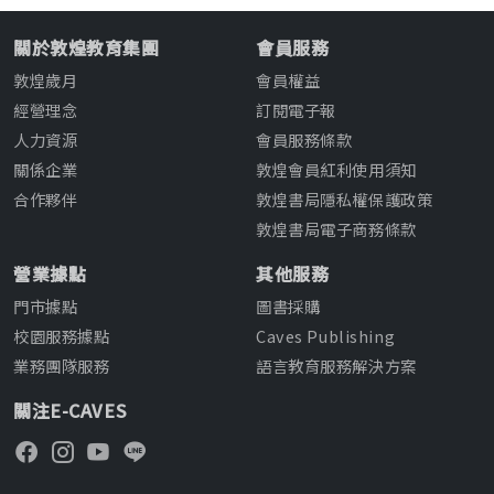
關於敦煌教育集團
會員服務
敦煌歲月
會員權益
經營理念
訂閱電子報
人力資源
會員服務條款
關係企業
敦煌會員紅利使用須知
合作夥伴
敦煌書局隱私權保護政策
敦煌書局電子商務條款
營業據點
其他服務
門市據點
圖書採購
校園服務據點
Caves Publishing
業務團隊服務
語言教育服務解決方案
關注E-CAVES