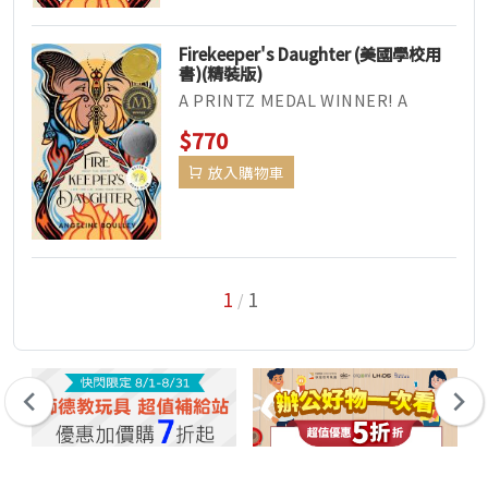
Firekeeper's Daughter (美國學校用
書)(精裝版)
A PRINTZ MEDAL WINNER! A
MORRIS AWARD WINNER! AN A...
$770
放入購物車
1
1
/