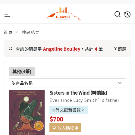
首頁
搜尋結果
查詢的關鍵字
Angeline Boulley
，共計
4
筆
篩選
其他(4筆)
Sisters in the Wind (精裝版)
Ever since Lucy Smith’s father
died five yea...
✨外文館新書報
$700
放入購物車