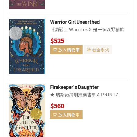
Warrior Girl Unearthed
《貓戰士 Warriors》是一個以野貓族
群為主角的奇幻冒險系列，描寫牠們在
$525
森林中建立部族、遵守族規...
放入購物車
看全系列
Firekeeper's Daughter
★ 瑞斯薇絲朋推薦書單 A PRINTZ
MEDAL WINNER! A MORRIS
$560
AWAR...
放入購物車