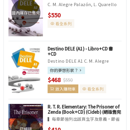
C. M. Alegre Palazón, L. Quarello
Demarcos,...
國內庫存已售完
$550
看全系列
Destino DELE (A1) - Libro+CD 書
+CD
Destino DELE A1 C. M. Alegre
Palazón, L. Qu...
你的夢想形狀？
$468
$550
放入購物車
看全系列
R. T. R. Elementary: The Prisoner of
Zenda (Book+CD) (Cideb) (絕版售完
為止)
▍每章節皆列出該頁生字及意義，節省
讀者查詢單字的時間，同時提升閱讀流
$410
已絕版