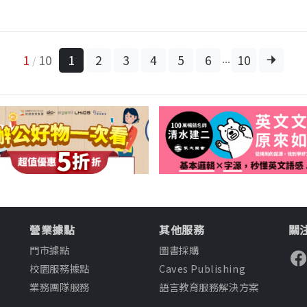
...
1
10
1
2
3
4
5
6
10
/
營業據點
其他服務
關注
門市據點
圖書採購
校園服務據點
Caves Publishing
業務團隊服務
語言教育服務解決方案
知