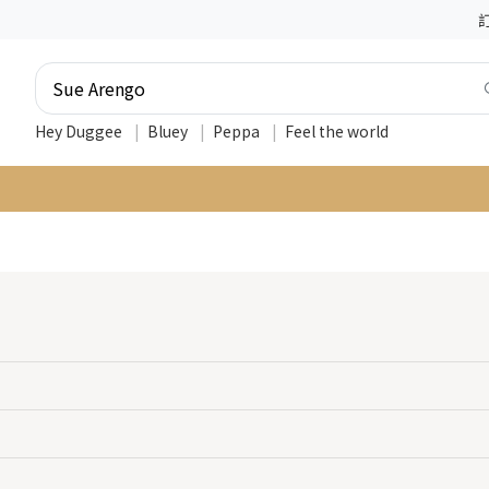
Hey Duggee
|
Bluey
|
Peppa
|
Feel the world