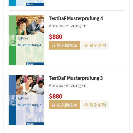
TestDaF Musterprufung 4
Voraussetzungen:
Oberstufenkenntnisse (C 1),
$880
minde...
放入購物車
看全系列
TestDaF Musterprufung 3
Voraussetzungen:
Oberstufenkenntnisse (C 1),
$880
minde...
放入購物車
看全系列