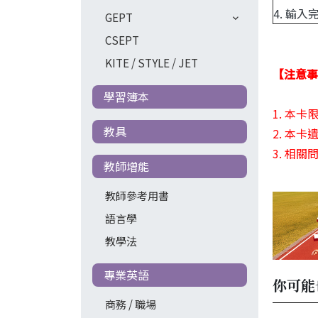
4. 輸
GEPT
CSEPT
KITE / STYLE / JET
【注意事
學習簿本
1. 本
教具
2. 本
3. 相關
教師增能
教師參考用書
語言學
教學法
專業英語
你可能
商務 / 職場