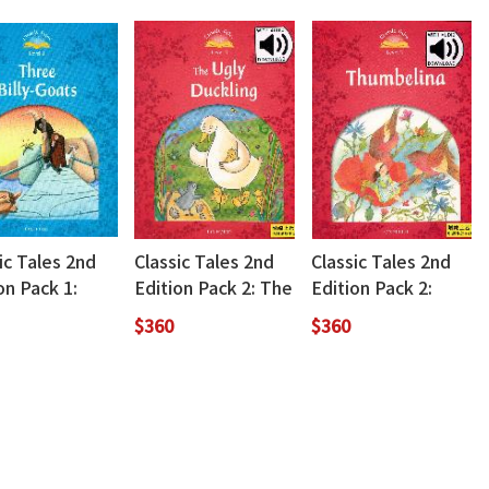
ic Tales 2nd
Classic Tales 2nd
Classic Tales 2nd
on Pack 1:
Edition Pack 2: The
Edition Pack 2:
 Billy-Goats
Ugly Duckling (with
Thumbelina (with
$360
$360
 Audio
Audio Download
Audio Download
load Access
Access Code)
Access Code)
)