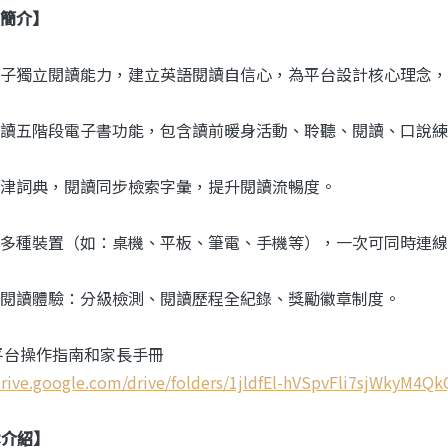
簡介】
子獨立閱讀能力，建立英語閱讀自信心，為平台設計核心理念，
讀五階段電子書功能，包含讀前暖身活動、聆聽、閱讀、口說練
津詞典，閱讀同步檢索字彙，提升閱讀流暢度。
多種裝置（如：桌機、平板、筆電、手機等），一次可同時連線
閱讀體驗：分級檢測、閱讀歷程全紀錄、獎勵徽章制度。
平台操作指南和家長手冊
/drive.google.com/drive/folders/1jldfEl-hVSpvFli7sjWkyM4
本介紹】