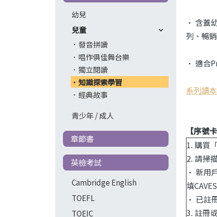
幼兒
• 含蓋
兒童
列、暢銷Ox
發音拼讀
唱作俱佳舞台樂
• 適合P
獨立閱讀
知識探索學習
系列讀本
經典故事
青少年 / 成人
【序號卡
章節書
1. 購買
2. 請
英檢考試
• 新用戶
Cambridge English
填CAVES
TOEFL
• 已註
3. 註
TOEIC