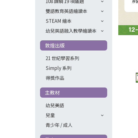
108 課綱 19 項議題
雙語教育英語繪讀本
STEAM 繪本
幼兒英語融入教學繪讀本
敦煌出版
21 世紀學習系列
Simply 系列
得獎作品
主教材
幼兒美語
兒童
青少年 / 成人