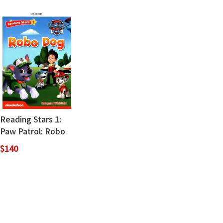
Reading Stars 1:
Paw Patrol: Robo
Dog (with Access
$140
Code for Resource
Download)