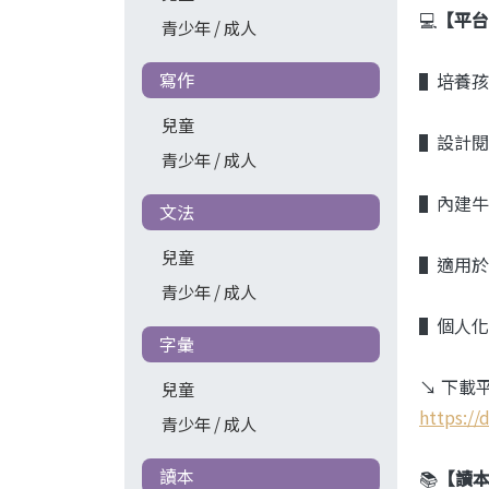
💻
【平台
青少年 / 成人
寫作
▌培養孩
兒童
▌設計閱
青少年 / 成人
▌內建牛
文法
兒童
▌適用於
青少年 / 成人
▌個人化
字彙
↘ 下載
兒童
https:/
青少年 / 成人
讀本
📚
【讀