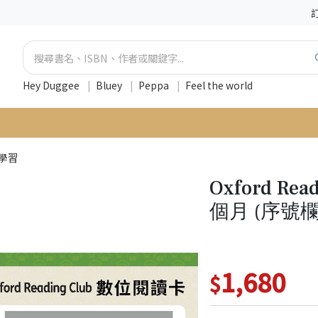
Hey Duggee
|
Bluey
|
Peppa
|
Feel the world
學習
Oxford Re
個月 (序號
1,680
$