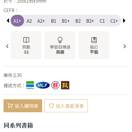
尺寸：255x195x5mm
CEFR：
A1
A1+
A2
A2+
B1
B1+
B2
B2+
C1
C1+
C2
頁數
學習目標語
裝訂
32
英語
平裝
庫存≦30
運送方式：
放入購物車
加入喜愛清單
同系列書籍