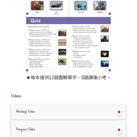
★每本提供12個圖解單字、8題讀後小考。