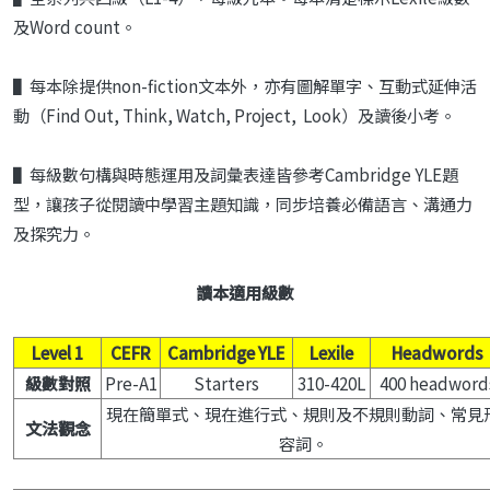
及Word count。
▌每本除提供non-fiction文本外，亦有圖解單字、互動式延伸活
動（Find Out, Think, Watch, Project, Look）及讀後小考。
▌每級數句構與時態運用及詞彙表達皆參考Cambridge YLE題
型，讓孩子從閱讀中學習主題知識，同步培養必備語言、溝通力
及探究力。
讀本適用級數
Level 1
CEFR
Cambridge YLE
Lexile
Headwords
級數對照
Pre-A1
Starters
310-420L
400 headword
現在簡單式、現在進行式、規則及不規則動詞、常見
文法觀念
容詞。