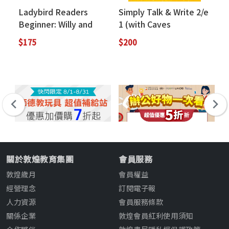
Ladybird Readers
Simply Talk & Write 2/e
La
Beginner: Willy and
1 (with Caves
St
Harry
WebSource)
th
$175
$200
$2
關於敦煌教育集團
會員服務
敦煌歲月
會員權益
經營理念
訂閱電子報
人力資源
會員服務條款
關係企業
敦煌會員紅利使用須知