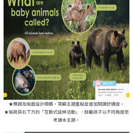
★標題及版面設計吸睛，突顯主題重點並增加閱讀舒適度。
★每跨頁右下方的「互動式延伸活動」，鼓勵孩子以不同角度思
考讀本主題。