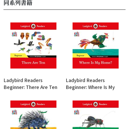
同系列書籍
Ladybird Readers
Ladybird Readers
Beginner: There Are Ten
Beginner: Where Is My
Home? (Eric Carle)