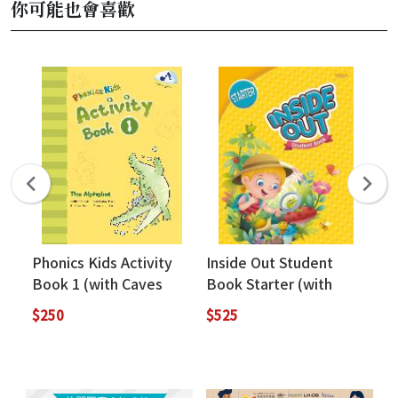
你可能也會喜歡
Phonics Kids Activity
Inside Out Student
Do
Book 1 (with Caves
Book Starter (with
Wh
WebSource)
CavesWebSource+Cav
$250
$525
$1
es Online Practice)