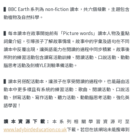
▌BBC Earth 系列為 non-fiction 讀本，共六個級數，主題包含
動植物及自然科學。
▌每本讀本在故事開始前有「Picture words」讀本人物及重點
詞彙介紹，引導孩子了解故事情境。故事中的字彙及語句在不同
讀本中反覆出現，讓英語能力在閱讀的過程中同步積累。故事後
所附的練習活動包含讀寫活動訓練、閱讀活動、口說活動、動動
腦思考活動及劍橋YLE測驗準備活動。
▌讀本另搭配活動本，讓孩子在享受閱讀的過程中，也能藉由活
動本中更多樣且有系統的練習活動：歌曲、閱讀活動、口說活
動、拼寫活動、寫作活動、聽力活動、動動腦思考活動，強化英
語學習！
讀本資源下載:
本系列相關學習資源可至
www.ladybirdeducation.co.uk
下載。若您在該網站未能搜尋到