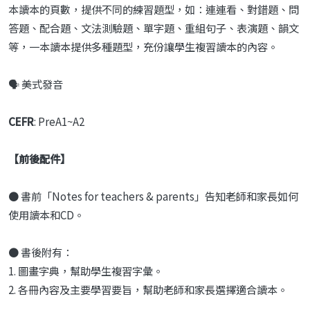
本讀本的頁數，提供不同的練習題型，如：連連看、對錯題、問
答題、配合題、文法測驗題、單字題、重組句子、表演題、韻文
等，一本讀本提供多種題型，充份讓學生複習讀本的內容。
🗣️ 美式發音
CEFR
: PreA1~A2
【前後配件】
● 書前「Notes for teachers & parents」告知老師和家長如何
使用讀本和CD。
● 書後附有：
1. 圖畫字典，幫助學生複習字彙。
2. 各冊內容及主要學習要旨，幫助老師和家長選擇適合讀本。