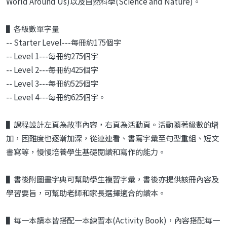
World Around Us)以及自然科學(Science and Nature)。
▌各級數單字量
-- Starter Level---每冊約175個字
-- Level 1---每冊約275個字
-- Level 2---每冊約425個字
-- Level 3---每冊約525個字
-- Level 4---每冊約625個字。
▌課程設計左頁為故事內容，右頁為活動頁。活動隨著級數的增
加，困難度也逐漸加深，從連連看、書寫字彙至句型重組、短文
書寫等，慢慢培養學生基礎閱讀和寫作的能力。
▌書後附圖畫字典可幫助學生複習字彙，書後亦提供該冊內容及
學習要旨，可幫助老師和家長選擇適合的讀本。
▌每一本讀本皆搭配一本練習本(Activity Book)，內容搭配每一