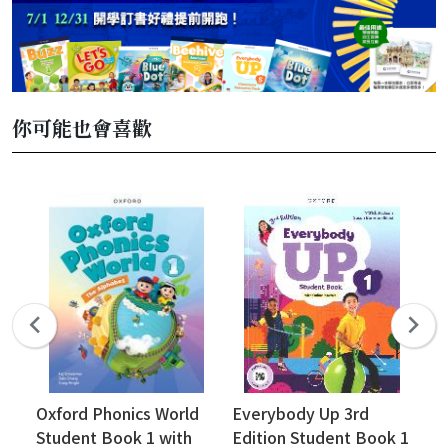
你可能也會喜歡
Oxford Phonics World
Everybody Up 3rd
Ox
Student Book 1 with
Edition Student Book 1
Re