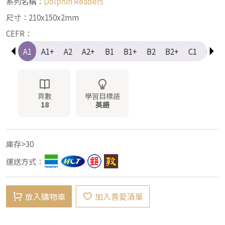
系列名稱：
Dolphin Readers
尺寸：210x150x2mm
CEFR：
e-A1
A1
A1+
A2
A2+
B1
B1+
B2
B2+
C1
C1+
頁數
學習目標語
18
英語
庫存>30
運送方式：
放入購物車
加入喜愛清單