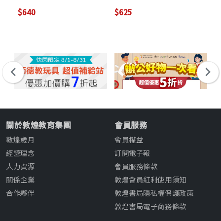
Reader's e-Book
(with QR Code and
$640
$625
$1
Online Practice)
關於敦煌教育集團
會員服務
敦煌歲月
會員權益
經營理念
訂閱電子報
人力資源
會員服務條款
關係企業
敦煌會員紅利使用須知
合作夥伴
敦煌書局隱私權保護政策
敦煌書局電子商務條款