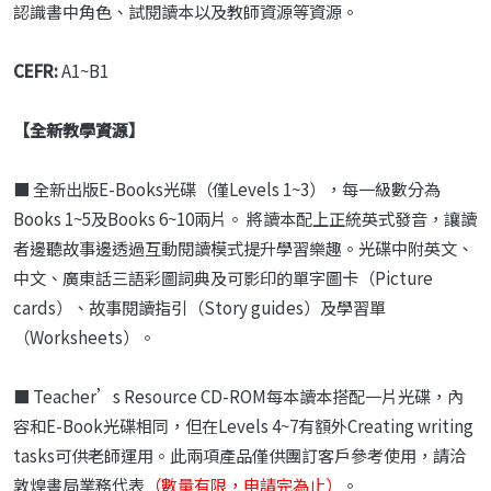
認識書中角色、試閱讀本以及教師資源等資源。
CEFR:
A1~B1
【全新教學資源】
■ 全新出版E-Books光碟（僅Levels 1~3），每一級數分為
Books 1~5及Books 6~10兩片。 將讀本配上正統英式發音，讓讀
者邊聽故事邊透過互動閱讀模式提升學習樂趣。光碟中附英文、
中文、廣東話三語彩圖詞典及可影印的單字圖卡（Picture
cards）、故事閱讀指引（Story guides）及學習單
（Worksheets）。
■ Teacher’s Resource CD-ROM每本讀本搭配一片光碟，內
容和E-Book光碟相同，但在Levels 4~7有額外Creating writing
tasks可供老師運用。此兩項產品僅供團訂客戶參考使用，請洽
敦煌書局業務代表
（數量有限，申請完為止）
。