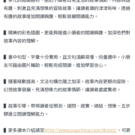
有趣、刺激且充滿想像的冒險故事，讓讀者讀的津津有味，透過
有趣的故事增加閱讀興趣、輕鬆發展閱讀能力。
▌精美的彩色插圖，更能夠增進小讀者的閱讀興趣，加深他們對
故事內容的理解。
▌書中句型、字彙十分實用，且文句淺顯易懂、份量適中，小朋
友可藉由圖片輔助，輕鬆完成閱讀，增加學習信心。
▌隨著級數越高，文法句構也隨之加深。故事內容更朝向冒險、
幻想故事發展。充滿想像力的故事情節，讓讀者處處驚奇。
▌故事引導，帶領讀者從預測、提問、證實、總結、想像，五步
驟建立閱讀理解能力。
▌更多讀本介紹請至
http://www.oupchina.com.hk/ost/
，可更