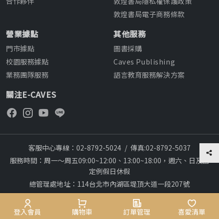
合作夥伴
敦煌書局隱私權保護政策
敦煌書局電子商務條款
營業據點
其他服務
門市據點
圖書採購
校園服務據點
Caves Publishing
業務團隊服務
語言教育服務解決方案
關注E-CAVES
客服中心專線：02-8792-5024
/
傳真:02-8792-5037
服務時間：周一～周五09:00~12:00、13:00~18:00，週六、日及國
定例假日休假
總管理處地址：114台北市內湖區堤頂大道一段207號
本網站建議採用chrome瀏覽器,瀏覽更順暢
28
Copyright © 2012~All rights reserved
會員專區
登入會員
購物車
購物車
訂單管理
訂單管理
喜愛清單
喜愛清單