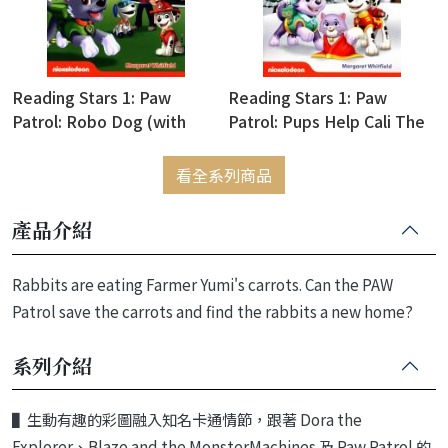
Reading Stars 1: Paw
Reading Stars 1: Paw
Patrol: Robo Dog (with
Patrol: Pups Help Cali The
Access Code for Resource
Cat (with Access Code for
Download)
Resource Download)
看全系列商品
產品介紹
Rabbits are eating Farmer Yumi's carrots. Can the PAW
Patrol save the carrots and find the rabbits a new home?
系列介紹
▌
生動有趣的彩圖融入知名卡通情節，跟著
Dora the
Explorer
、
Blaze and the Monster
Machines
及
Paw Patrol
的