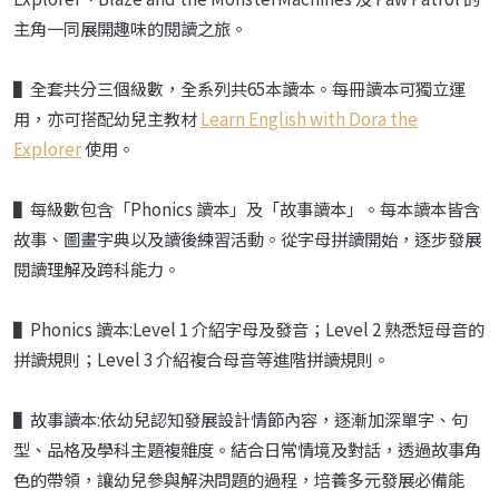
主角一同展開趣味的閱讀之旅。
▌全套共分三個級數，全系列共65本讀本。每冊讀本可獨立運
用，亦可搭配幼兒主教材
Learn English with Dora the
Explorer
使用。
▌每級數包含「Phonics 讀本」及「故事讀本」。每本讀本皆含
故事、圖畫字典以及讀後練習活動。從字母拼讀開始，逐步發展
閱讀理解及跨科能力。
▌Phonics 讀本:Level 1 介紹字母及發音；Level 2 熟悉短母音的
拼讀規則；Level 3 介紹複合母音等進階拼讀規則。
▌故事讀本:依幼兒認知發展設計情節內容，逐漸加深單字、句
型、品格及學科主題複雜度。結合日常情境及對話，透過故事角
色的帶領，讓幼兒參與解決問題的過程，培養多元發展必備能