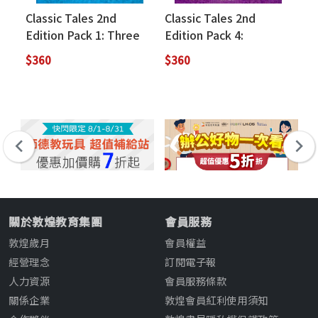
Classic Tales 2nd
Classic Tales 2nd
Cl
Edition Pack 1: Three
Edition Pack 4:
Ed
Billy-Goats (with Audio
Cinderella (with Audio
Th
$360
$360
$3
Download Access
Download Access
Do
Code)
Code)
Co
關於敦煌教育集團
會員服務
敦煌歲月
會員權益
經營理念
訂閱電子報
人力資源
會員服務條款
關係企業
敦煌會員紅利使用須知