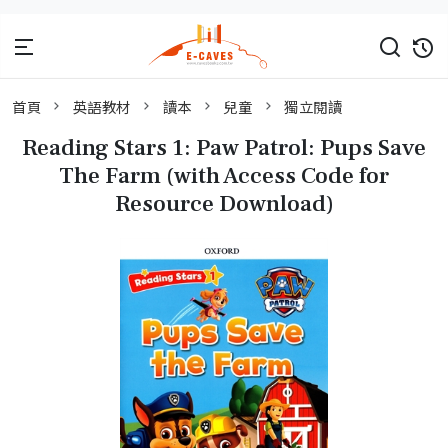
首頁
英語教材
讀本
兒童
獨立閱讀
Reading Stars 1: Paw Patrol: Pups Save
The Farm (with Access Code for
Resource Download)