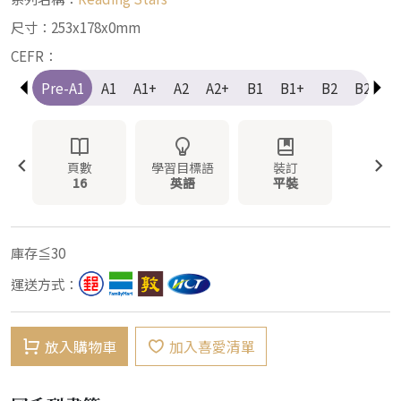
尺寸：253x178x0mm
CEFR：
Pre-A1
A1
A1+
A2
A2+
B1
B1+
B2
B2+
頁數
學習目標語
裝訂
16
英語
平裝
庫存≦30
運送方式：
放入購物車
加入喜愛清單