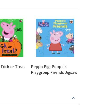
Trick or Treat
Peppa Pig: Peppa's
Playgroup Friends Jigsaw
Book (硬頁書)