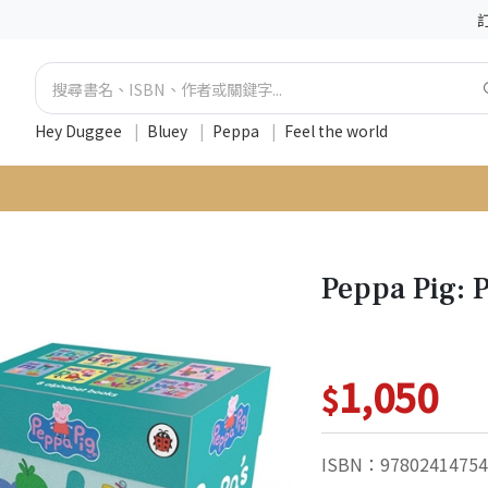
Hey Duggee
|
Bluey
|
Peppa
|
Feel the world
Peppa Pig: 
1,050
$
ISBN：97802414754