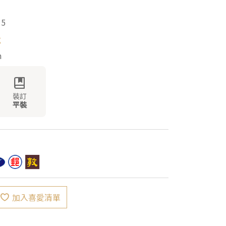
15
g
m
裝訂
平裝
加入喜愛清單