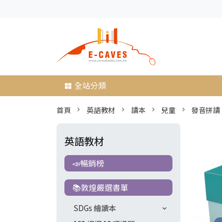
全站分類
首頁
英語教材
讀本
兒童
發音拼讀
英語教材
📣暢銷榜
📚敦煌嚴選書單
SDGs 繪讀本