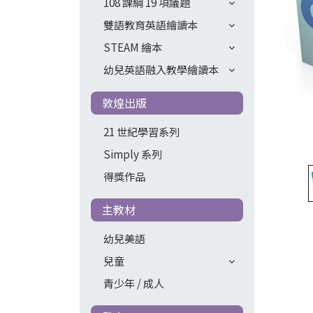
108 課綱 19 項議題
雙語教育英語繪讀本
STEAM 繪本
幼兒英語融入教學繪讀本
敦煌出版
21 世紀學習系列
Simply 系列
得獎作品
主教材
幼兒美語
兒童
青少年 / 成人