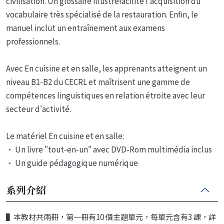
civilisation. Un glossaire illustréfacilite l'acquisition du
vocabulaire très spécialisé de la restauration. Enfin, le
manuel inclut un entraînement aux examens
professionnels.
Avec En cuisine et en salle, les apprenants atteignent un
niveau B1-B2 du CECRL et maîtrisent une gamme de
compétences linguistiques en relation étroite avec leur
secteur d'activité.
Le matériel En cuisine et en salle:
• Un livre "tout-en-un" avec DVD-Rom multimédia inclus
• Un guide pédagogique numérique
系列介紹
▌本教材共兩冊，第一冊有10 個主題單元，每單元含有3 課，詳