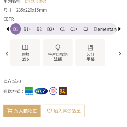
系列名稱：
En cuisine!
尺寸：285x220x15mm
CEFR：
A2+
B1
B1+
B2
B2+
C1
C1+
C2
Elementary
I
頁數
學習目標語
裝訂
256
法語
平裝
庫存≦30
運送方式：
放入購物車
加入喜愛清單