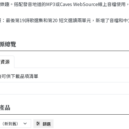
樂趣。搭配發音地道的MP3或Caves WebSource線上音檔使
版：最後第19詩歌選集和第20 短文選讀兩單元，新增了音檔
源總覽
者資源
後可供下載品項清單
產品
篩選