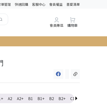
訂單管理
快速回購
客服中心
會員權益
喜愛清單
會員專區
購物車
門
1+
A2
A2+
B1
B1+
B2
B2+
C1
C1+
C2
Ele