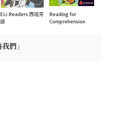
ELi Readers 西班牙
Reading for
語
Comprehension
(Full-Color Edition)
絡我們」