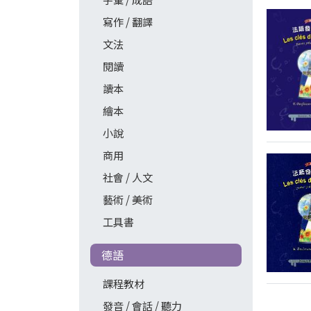
寫作 / 翻譯
文法
閱讀
讀本
繪本
小說
商用
社會 / 人文
藝術 / 美術
工具書
德語
課程教材
發音 / 會話 / 聽力