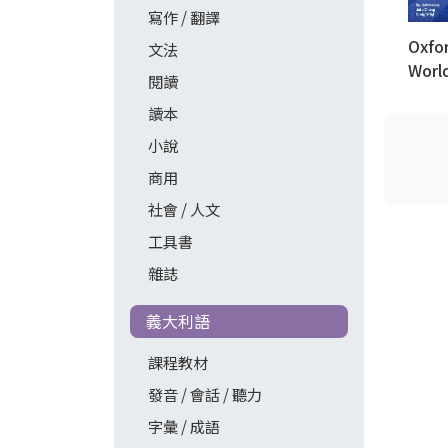
寫作 / 翻譯
Oxfo
文法
Worl
閱讀
讀本
小說
商用
社會 / 人文
工具書
雜誌
義大利語
課程教材
發音 / 會話 / 聽力
字彙 / 成語