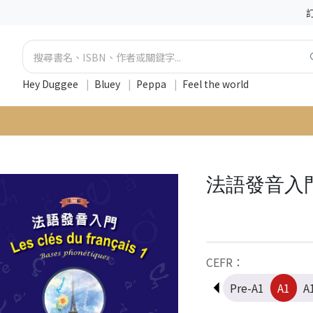
Hey Duggee
|
Bluey
|
Peppa
|
Feel the world
法語發音入
CEFR：
Pre-A1
A1
A