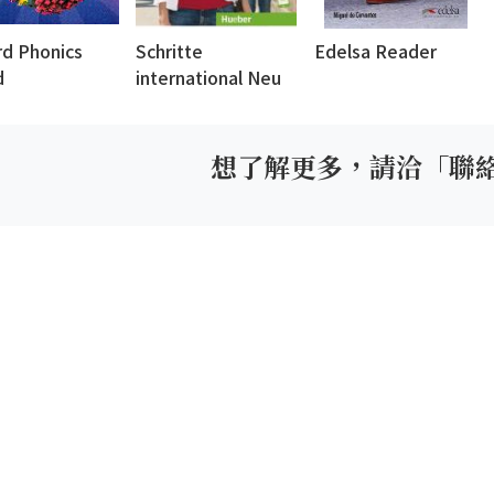
rd Phonics
Schritte
Edelsa Reader
d
international Neu
想了解更多，請洽「聯