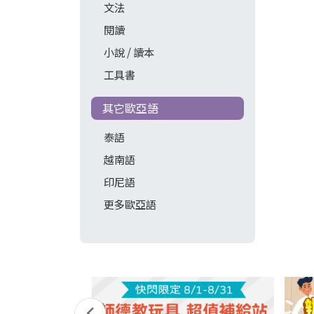
文法
閱讀
小說 / 讀本
工具書
其它歐亞語
泰語
越南語
印尼語
更多歐亞語