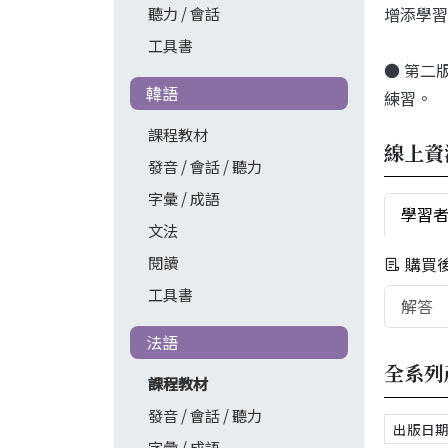
增添學習
聽力 / 會話
工具書
● 第二
韓語
練習。
課程教材
線上資
發音 / 會話 / 聽力
字彙 / 成語
學習
文法
閱讀
購買
工具書
解答
法語
全系列
課程教材
發音 / 會話 / 聽力
字彙 / 成語