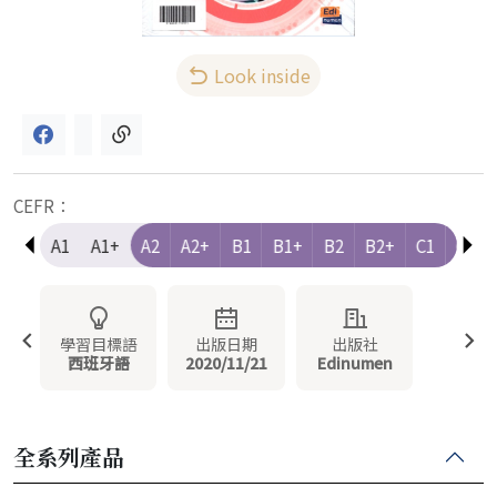
Look inside
CEFR：
e-A1
A1
A1+
A2
A2+
B1
B1+
B2
B2+
C1
C1+
學習目標語
出版日期
出版社
西班牙語
2020/11/21
Edinumen
全系列產品