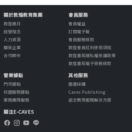
關於敦煌教育集團
會員服務
敦煌歲月
會員權益
經營理念
訂閱電子報
人力資源
會員服務條款
關係企業
敦煌會員紅利使用須知
合作夥伴
敦煌書局隱私權保護政策
敦煌書局電子商務條款
營業據點
其他服務
門市據點
圖書採購
校園服務據點
Caves Publishing
業務團隊服務
語言教育服務解決方案
關注E-CAVES