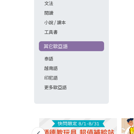
文法
閱讀
小說 / 讀本
工具書
其它歐亞語
泰語
越南語
印尼語
更多歐亞語