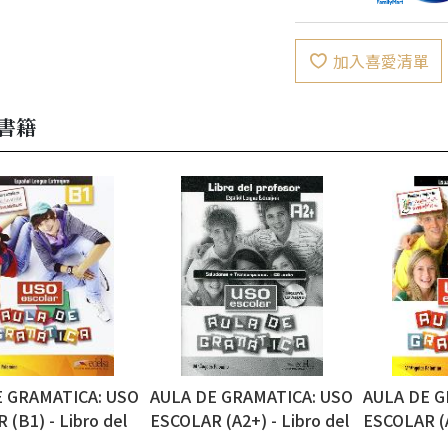
加入喜愛清單
書籍
E GRAMATICA: USO
AULA DE GRAMATICA: USO
AULA DE G
(B1) - Libro del
ESCOLAR (A2+) - Libro del
ESCOLAR (A
 課本
profesor 教師手冊
alumno 課