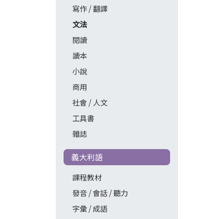
寫作 / 翻譯
文法
閱讀
讀本
小說
商用
社會 / 人文
工具書
雜誌
義大利語
課程教材
發音 / 會話 / 聽力
字彙 / 成語