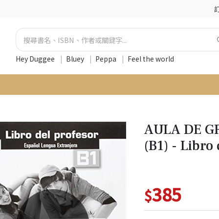
Hey Duggee
|
Bluey
|
Peppa
|
Feel the world
AULA DE G
(B1) - Lib
385
$