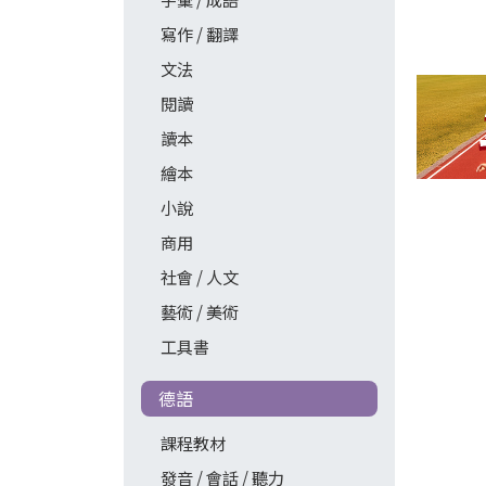
寫作 / 翻譯
文法
閱讀
讀本
繪本
小說
商用
社會 / 人文
藝術 / 美術
工具書
德語
課程教材
發音 / 會話 / 聽力