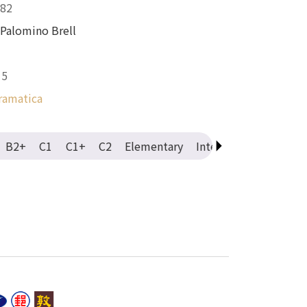
82
 Palomino Brell
15
ramatica
B2+
C1
C1+
C2
Elementary
Intermediate
Adva