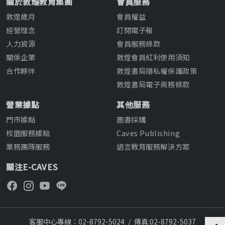
關於敦煌教育集團
會員服務
敦煌歲月
會員權益
經營理念
訂閱電子報
人力資源
會員服務條款
關係企業
敦煌會員紅利使用須知
合作夥伴
敦煌書局隱私權保護政策
敦煌書局電子商務條款
營業據點
其他服務
門市據點
圖書採購
校園服務據點
Caves Publishing
業務團隊服務
語言教育服務解決方案
關注E-CAVES
客服中心專線：02-8792-5024
/
傳真:02-8792-5037