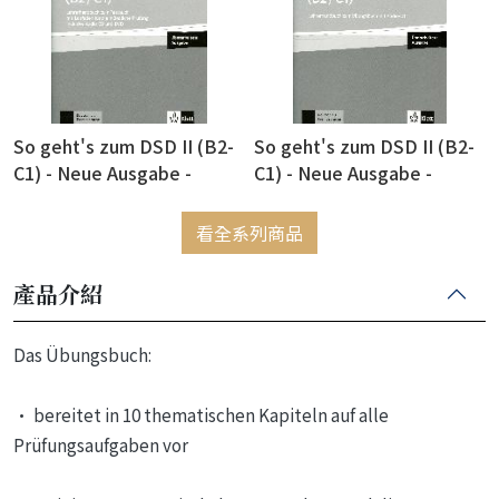
So geht's zum DSD II (B2-
So geht's zum DSD II (B2-
C1) - Neue Ausgabe -
C1) - Neue Ausgabe -
Lehrerhandbuch + Audio-
Lehrerhandbuch + Audio-
CD + DVD zum Testbuch 測
CD zum Ubungsbuch 練習本
看全系列商品
驗本教師手冊+CD+DVD
教師手冊+CD
產品介紹
Das Übungsbuch:
• bereitet in 10 thematischen Kapiteln auf alle
Prüfungsaufgaben vor