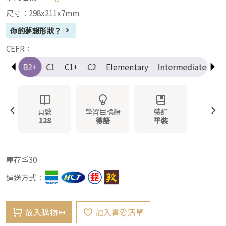
尺寸：298x211x7mm
你的夢想形狀？
CEFR：
B2
B2+
C1
C1+
C2
Elementary
Intermediate
Ad
頁數
學習目標語
裝訂
128
德語
平裝
庫存≦30
運送方式：
放入購物車
加入喜愛清單