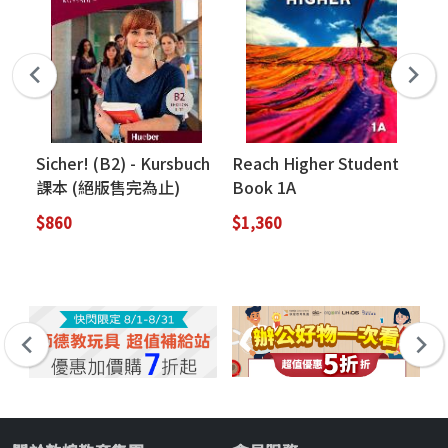
Sicher! (B2) - Kursbuch
Reach Higher Student
Er
課本 (絕版售完為止)
Book 1A
Ei
Ku
$860
$1,360
$6