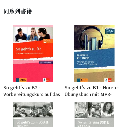
同系列書籍
So geht's zu B2 -
So geht's zu B1 - Hören -
Vorbereitungskurs auf das
Übungsbuch mit MP3-
Goethe-/ÖSD-Zertifikat -
Audio-Daten-CD 聽力練習本
Buch+Onlineangebot 練習
+CD
本+線上資源